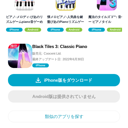
ピアノ-メロディ-ぴあのリ
懐メロピアノ-人気曲を鍵
魔法のタイルズ 3™: 音ゲ
ズムゲームpiano音ゲーめ
盤ぴあのPianoリズムゲー
ー ピアノタイル
ろでぃ
ム音ゲー
iPhone
Android
iPhone
Android
iPhone
Android
Black Tiles 3: Classic Piano
販売元:
Coocent Ltd.
最終アップデート日:
2022年6月30日
iPhone
iPhone版をダウンロード
Android版は提供されていません
類似のアプリを探す