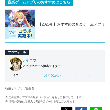
音楽ゲームアプリのおすすめはこちら
【2026年】おすすめの音楽ゲームアプリ
プロフィール
ライコウ
アプリブゲーム担当ライター
ライター
バンタンゲームアカデミー
...続きを読む
出身。「広く深く」をモットー
に、あらゆるジャンルのゲームに精通する筋金入りのゲー
マー。プレイ済みタイトルは2,000本を超えており、アプリ
執筆：アプリブ編集部
ゲームだけでも1,000本以上。ゲーム開発者を目指した経験
もあり、ゲームの深い理解を持つ。現在はゲームを遊び尽
※ この記事はアプリの最新バージョンをもとに制作しています
くして面白さを引き出し、人々に伝えるためゲームライタ
※ 情報の反映には最大で2週間ほどかかる場合があります
ーへと転向。