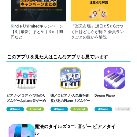
Kindle Unlimitedキャンペーン
「楽天市場」18日と5と0のつ
【8月最新】まとめ｜3ヵ月99
く日はどちらが得？ 会員ラン
円など
クごとの違いを解説
このアプリを見た人はこんなアプリも見ています
ピアノ-メロディ-ぴあのリ
懐メロピアノ-人気曲を鍵
Dream Piano
ズムゲームpiano音ゲーめ
盤ぴあのPianoリズムゲー
ろでぃ
ム音ゲー
iPhone
Android
iPhone
Android
iPhone
Android
魔法のタイルズ 3™: 音ゲー ピアノタイ
ル