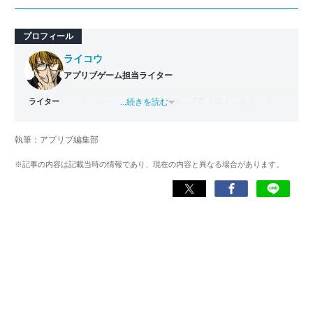
プロフィール
ライコウ
アプリブゲーム担当ライター
ライター
バンタンゲームアカデミー
...続きを読む
出身。「広く深く」をモットー
に、あらゆるジャンルのゲームに精通する筋金入りのゲー
マー。プレイ済みタイトルは2,000本を超えており、アプリ
執筆：アプリブ編集部
ゲームだけでも1,000本以上。ゲーム開発者を目指した経験
もあり、ゲームの深い理解を持つ。現在はゲームを遊び尽
※記事の内容は記載当時の情報であり、現在の内容と異なる場合があります。
くして面白さを引き出し、人々に伝えるためゲームライタ
ーへと転向。
複数のゲームメディアの立ち上げや運営に携わるほか、ゲ
ーム公式から名指しで攻略記事依頼を受けるなど、執筆の
正確性や専門知識の深さは業界内でも高く評価されてい
る。現在は、アプリブでゲーム関連のコンテンツを豊富に
執筆中。