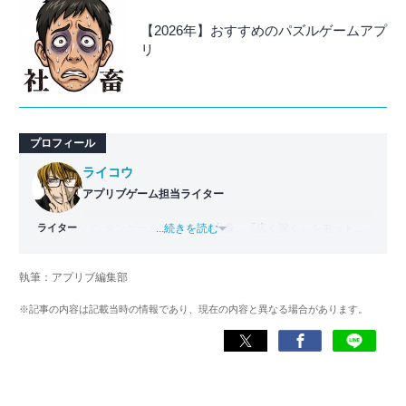
【2026年】おすすめのパズルゲームアプ
リ
プロフィール
ライコウ
アプリブゲーム担当ライター
ライター
バンタンゲームアカデミー
...続きを読む
出身。「広く深く」をモットー
に、あらゆるジャンルのゲームに精通する筋金入りのゲー
マー。プレイ済みタイトルは2,000本を超えており、アプリ
執筆：アプリブ編集部
ゲームだけでも1,000本以上。ゲーム開発者を目指した経験
もあり、ゲームの深い理解を持つ。現在はゲームを遊び尽
※記事の内容は記載当時の情報であり、現在の内容と異なる場合があります。
くして面白さを引き出し、人々に伝えるためゲームライタ
ーへと転向。
複数のゲームメディアの立ち上げや運営に携わるほか、ゲ
ーム公式から名指しで攻略記事依頼を受けるなど、執筆の
正確性や専門知識の深さは業界内でも高く評価されてい