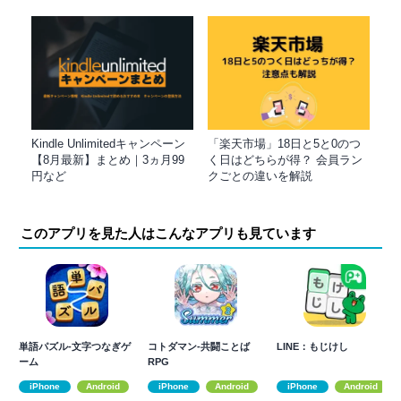
Kindle Unlimitedキャンペーン
「楽天市場」18日と5と0のつ
【8月最新】まとめ｜3ヵ月99
く日はどちらが得？ 会員ラン
円など
クごとの違いを解説
このアプリを見た人はこんなアプリも見ています
単語パズル-文字つなぎゲ
コトダマン-共闘ことば
LINE：もじけし
ーム
RPG
iPhone
Android
iPhone
Android
iPhone
Android