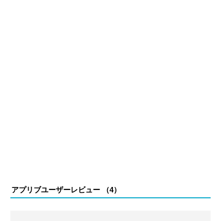
る。現在は、アプリブでゲーム関連のコンテンツを豊富に
執筆中。
アプリブユーザーレビュー （
4
）