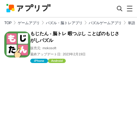
TOP
ゲームアプリ
パズル・脳トレアプリ
パズルゲームアプリ
単語
もじたん - 脳トレ 暇つぶし ことばのもじさ
がしパズル
販売元:
mokosoft
最終アップデート日:
2023年2月19日
iPhone
Android