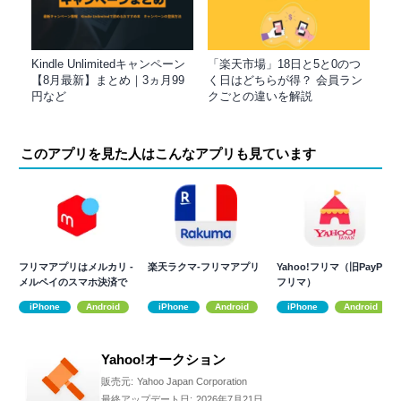
Kindle Unlimitedキャンペーン
「楽天市場」18日と5と0のつ
【8月最新】まとめ｜3ヵ月99
く日はどちらが得？ 会員ラン
円など
クごとの違いを解説
このアプリを見た人はこんなアプリも見ています
フリマアプリはメルカリ -
楽天ラクマ-フリマアプリ
Yahoo!フリマ（旧PayPay
メルペイのスマホ決済で
フリマ）
もっとお得
iPhone
Android
iPhone
Android
iPhone
Android
Yahoo!オークション
販売元:
Yahoo Japan Corporation
最終アップデート日:
2026年7月21日