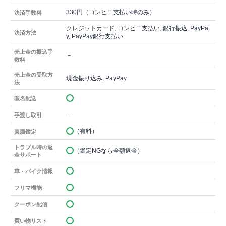
330円（コンビニ支払い時のみ）
決済手数料
クレジットカード, コンビニ支払い, 銀行振込, PayPa
決済方法
y, PayPay銀行支払い
売上金の振込手
－
数料
売上金の受取方
現金振り込み, PayPay
法
匿名配送
－
手渡し取引
（有料）
真贋鑑定
トラブル時の返
（鑑定NGなら全額返金）
金サポート
車・バイク情報
フリマ機能
クーポン配信
買い物リスト