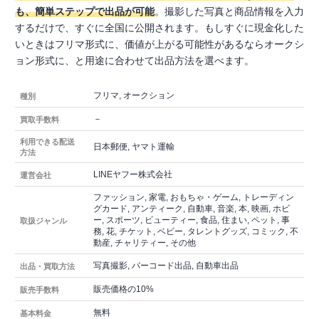
も、簡単ステップで出品が可能
。撮影した写真と商品情報を入力
するだけで、すぐに全国に公開されます。もしすぐに現金化した
いときはフリマ形式に、価値が上がる可能性があるならオークシ
ョン形式に、と用途に合わせて出品方法を選べます。
フリマ, オークション
種別
－
買取手数料
利用できる配送
日本郵便, ヤマト運輸
方法
LINEヤフー株式会社
運営会社
ファッション, 家電, おもちゃ・ゲーム, トレーディン
グカード, アンティーク, 自動車, 音楽, 本, 映画, ホビ
ー, スポーツ, ビューティー, 食品, 住まい, ペット, 事
取扱ジャンル
務, 花, チケット, ベビー, タレントグッズ, コミック, 不
動産, チャリティー, その他
写真撮影, バーコード出品, 自動車出品
出品・買取方法
販売価格の10%
販売手数料
無料
基本料金