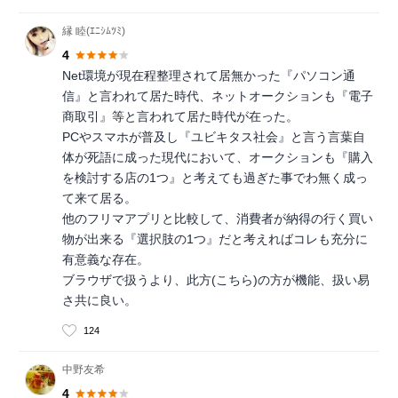
縁 睦(ｴﾆｼﾑﾂﾐ)
4
Net環境が現在程整理されて居無かった『パソコン通
信』と言われて居た時代、ネットオークションも『電子
商取引』等と言われて居た時代が在った。
PCやスマホが普及し『ユビキタス社会』と言う言葉自
体が死語に成った現代において、オークションも『購入
を検討する店の1つ』と考えても過ぎた事でわ無く成っ
て来て居る。
他のフリマアプリと比較して、消費者が納得の行く買い
物が出来る『選択肢の1つ』だと考えればコレも充分に
有意義な存在。
ブラウザで扱うより、此方(こちら)の方が機能、扱い易
さ共に良い。
124
中野友希
4