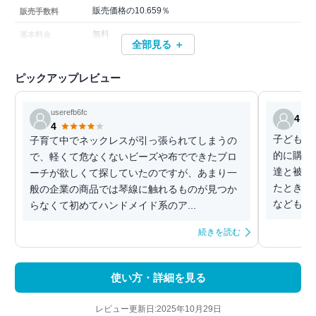
販売価格の10.659％
販売手数料
無料
基本料金
全部見る ＋
ピックアップレビュー
userefb6fc
4
4
子ども園
子育て中でネックレスが引っ張られてしまうの
的に購入
で、軽くて危なくないビーズや布でできたブロ
達と被ら
ーチが欲しくて探していたのですが、あまり一
たときに
般の企業の商品では琴線に触れるものが見つか
なども購
らなくて初めてハンドメイド系のア...
続きを読む
使い方・詳細を見る
レビュー更新日:2025年10月29日