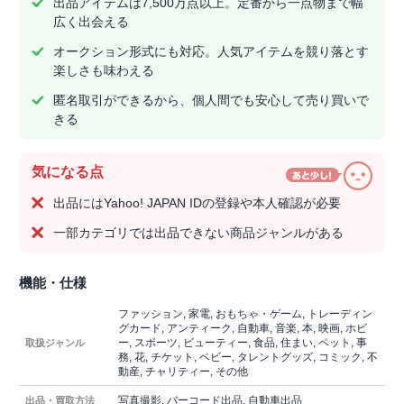
出品アイテムは7,500万点以上。定番から一点物まで幅
広く出会える
オークション形式にも対応。人気アイテムを競り落とす
楽しさも味わえる
匿名取引ができるから、個人間でも安心して売り買いで
きる
気になる点
出品にはYahoo! JAPAN IDの登録や本人確認が必要
一部カテゴリでは出品できない商品ジャンルがある
機能・仕様
ファッション, 家電, おもちゃ・ゲーム, トレーディン
グカード, アンティーク, 自動車, 音楽, 本, 映画, ホビ
ー, スポーツ, ビューティー, 食品, 住まい, ペット, 事
取扱ジャンル
務, 花, チケット, ベビー, タレントグッズ, コミック, 不
動産, チャリティー, その他
写真撮影, バーコード出品, 自動車出品
出品・買取方法