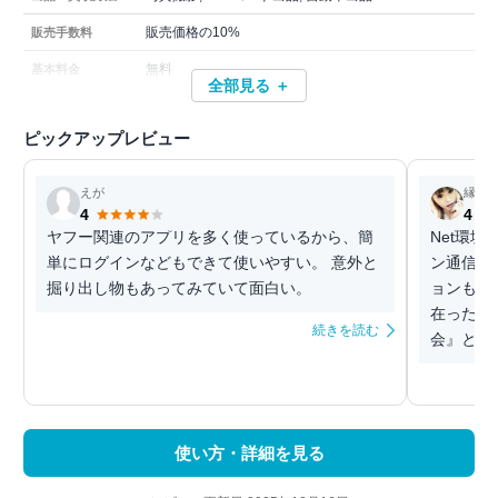
販売価格の10%
販売手数料
無料
基本料金
全部見る ＋
ピックアップレビュー
えが
縁 睦(
4
4
ヤフー関連のアプリを多く使っているから、簡
Net環
単にログインなどもできて使いやすい。 意外と
ン通信』
掘り出し物もあってみていて面白い。
ョンも『
在った。
続きを読む
会』と言う
使い方・詳細を見る