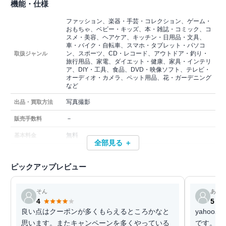
機能・仕様
ファッション、楽器・手芸・コレクション、ゲーム・
おもちゃ、ベビー・キッズ、本・雑誌・コミック、コ
スメ・美容、ヘアケア、キッチン・日用品・文具、
車・バイク・自転車、スマホ・タブレット・パソコ
ン、スポーツ、CD・レコード、アウトドア・釣り・
取扱ジャンル
旅行用品、家電、ダイエット・健康、家具・インテリ
ア、DIY・工具、食品、DVD・映像ソフト、テレビ・
オーディオ・カメラ、ペット用品、花・ガーデニング
など
写真撮影
出品・買取方法
－
販売手数料
無料
基本料金
全部見る ＋
ピックアップレビュー
そん
あた
4
5
良い点はクーポンが多くもらえるところかなと
yaho
思います。またキャンペーンを多くやっている
です。 