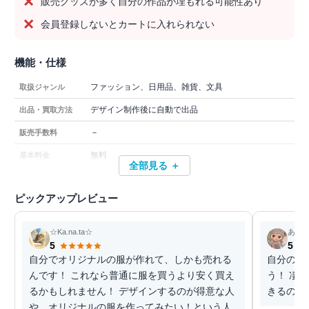
販売グッズが多く自分の作品が埋もれる可能性あり
会員登録しないとカートに入れられない
機能・仕様
ファッション、日用品、雑貨、文具
取扱ジャンル
デザイン制作後に自動で出品
出品・買取方法
－
販売手数料
無料
基本料金
全部見る ＋
ピックアップレビュー
☆Ka.na.ta☆
あや
5
5
自分でオリジナルの服が作れて、しかも売れる
自分のオ
んです！ これなら普通に服を買うより安く買え
う！ 凄
るかもしれません！ デザインするのが得意な人
きるのが
や、オリジナルの服を作ってみたい！という人