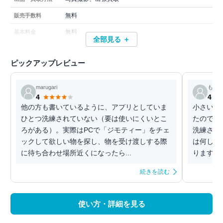
無料
販売手数料
無料
基本料金
全部見る ＋
ピックアップレビュー
marugari
もち
4
4
他の方も書いているように、アプリとしていま
小さい家
ひとつ洗練されていない（要は使いにくいとこ
たので、
ろがある）。実際はPCで「ジモティー」をチェ
洗練され
ックして欲しい物を探し、物を受け渡しする際
は何した
に待ち合わせ場所近くになったら...
続きを読む
使い方・詳細を見る