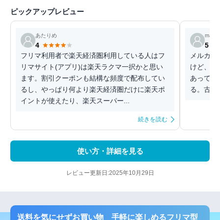
ピックアップレビュー
あたりめ
marug
4
5
フリマ利用者で楽天経済圏利用している人はフ
メルカリ
リマサイト(アプリ)は楽天ラクマ一択かと思い
けど、楽
ます。割引クーポンも結構な頻度で配布してい
あって、
るし、やっぱり何より楽天経済圏だけに楽天ポ
る。古本
イントが使えたり、楽天スーパー...
続きを読む
使い方・詳細を見る
レビュー更新日:2025年10月29日
送料を気にせずお買い物 手軽に楽しめるフリマ型