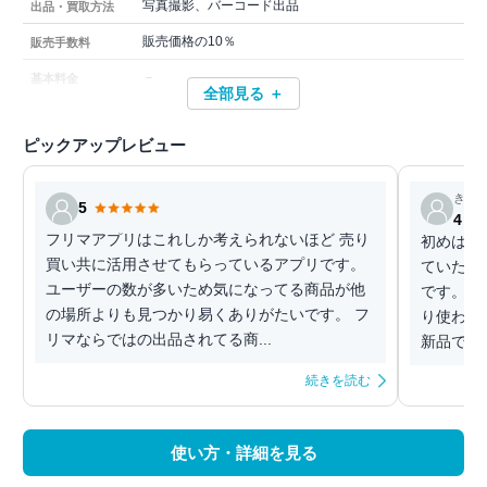
写真撮影、バーコード出品
出品・買取方法
販売価格の10％
販売手数料
－
基本料金
全部見る ＋
ピックアップレビュー
きの
5
4
フリマアプリはこれしか考えられないほど 売り
初めは人
買い共に活用させてもらっているアプリです。
ていたけ
ユーザーの数が多いため気になってる商品が他
です。 
の場所よりも見つかり易くありがたいです。 フ
り使われ
リマならではの出品されてる商...
新品で買
続きを読む
使い方・詳細を見る