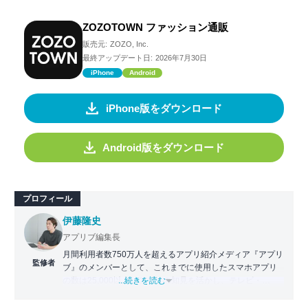
ZOZOTOWN ファッション通販
販売元:
ZOZO, Inc.
最終アップデート日:
2026年7月30日
iPhone
Android
iPhone版をダウンロード
Android版をダウンロード
プロフィール
伊藤隆史
アプリブ編集長
月間利用者数750万人を超えるアプリ紹介メディア『アプリ
監修者
ブ』のメンバーとして、これまでに使用したスマホアプリ
の数は25,000以上。アプリの知見を活かし、テレビ・
...続きを読む
Web・ラジオなどのメディアに出演。
【メディア出演歴】日本テレビ『午前0時の森』（人生効率