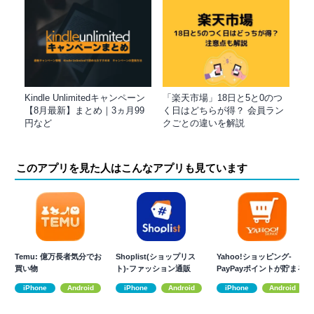
Kindle Unlimitedキャンペーン
「楽天市場」18日と5と0のつ
【8月最新】まとめ｜3ヵ月99
く日はどちらが得？ 会員ラン
円など
クごとの違いを解説
このアプリを見た人はこんなアプリも見ています
Temu: 億万長者気分でお
Shoplist(ショップリス
Yahoo!ショッピング-
買い物
ト)-ファッション通販
PayPayポイントが貯まる
通販
iPhone
Android
iPhone
Android
iPhone
Android