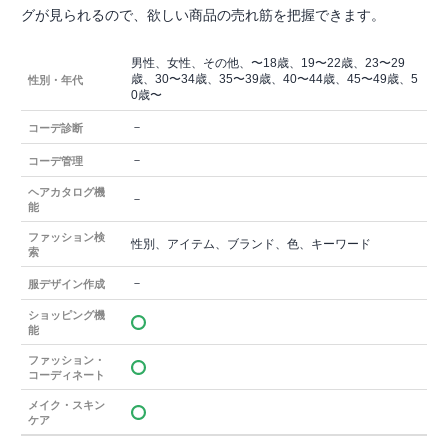
グが見られるので、欲しい商品の売れ筋を把握できます。
男性、女性、その他、〜18歳、19〜22歳、23〜29
歳、30〜34歳、35〜39歳、40〜44歳、45〜49歳、5
性別・年代
0歳〜
－
コーデ診断
－
コーデ管理
ヘアカタログ機
－
能
ファッション検
性別、アイテム、ブランド、色、キーワード
索
－
服デザイン作成
ショッピング機
能
ファッション・
コーディネート
メイク・スキン
ケア