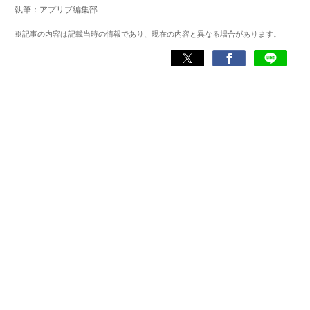
執筆：アプリブ編集部
化アプリの紹介）、TBS『サタプラ』（スマホライフが変
わる神アプリの紹介）、J-WAVE『STEP ONE』（今話題の
※記事の内容は記載当時の情報であり、現在の内容と異なる場合があります。
スマホアプリ）他
Wikipedia
X(旧：Twitter）