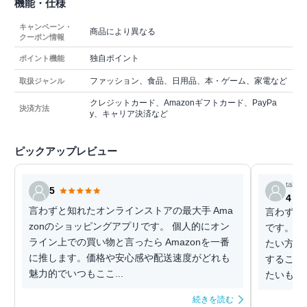
機能・仕様
キャンペーン・
商品により異なる
クーポン情報
独自ポイント
ポイント機能
ファッション、食品、日用品、本・ゲーム、家電など
取扱ジャンル
クレジットカード、Amazonギフトカード、PayPa
決済方法
y、キャリア決済など
ピックアップレビュー
take
5
4
言わずと知れたオンラインストアの最大手 Ama
言わずと
zonのショッピングアプリです。 個人的にオン
です。 
ライン上での買い物と言ったら Amazonを一番
たい方な
に推します。価格や安心感や配送速度がどれも
すること
魅力的でいつもここ...
たいものを
続きを読む