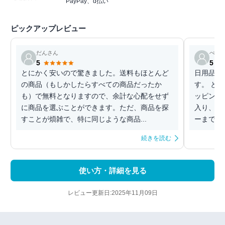
PayPay、d払い
ピックアップレビュー
だんさん
ぺん
5
5
とにかく安いので驚きました。送料もほとんど
日用品、
の商品（もしかしたらすべての商品だったか
す。 と
も）で無料となりますので、余計な心配をせず
ッピング
に商品を選ぶことができます。ただ、商品を探
入り、衣
すことが煩雑で、特に同じような商品...
ーまで品
続きを読む
使い方・詳細を見る
レビュー更新日:2025年11月09日