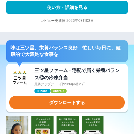
使い方・詳細を見る
レビュー更新日:2026年07月02日
味は三ツ星、栄養バランス良好 忙しい毎日に、健
康的で大満足な食事を
三ツ星ファーム - 宅配で届く栄養バラン
ス◎の冷凍弁当
最終アップデート日:2026年6月25日
iPhone
Android
ダウンロードする