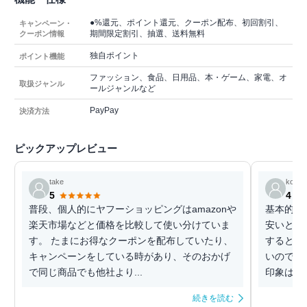
●%還元、ポイント還元、クーポン配布、初回割引、
キャンペーン・
期間限定割引、抽選、送料無料
クーポン情報
独自ポイント
ポイント機能
ファッション、食品、日用品、本・ゲーム、家電、オ
取扱ジャンル
ールジャンルなど
PayPay
決済方法
ピックアップレビュー
take
koji
5
4
普段、個人的にヤフーショッピングはamazonや
基本的に
楽天市場などと価格を比較して使い分けていま
安いとこ
す。 たまにお得なクーポンを配布していたり、
するとY
キャンペーンをしている時があり、そのおかげ
いので利用
で同じ商品でも他社より...
印象はあり
続きを読む