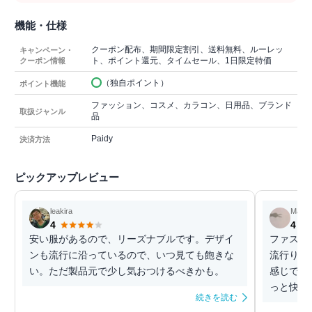
機能・仕様
クーポン配布、期間限定割引、送料無料、ルーレッ
キャンペーン・
ト、ポイント還元、タイムセール、1日限定特価
クーポン情報
（独自ポイント）
ポイント機能
ファッション、コスメ、カラコン、日用品、ブランド
取扱ジャンル
品
Paidy
決済方法
ピックアップレビュー
leakira
Mary
4
4
安い服があるので、リーズナブルです。デザイ
ファスト
ンも流行に沿っているので、いつ見ても飽きな
流行りの
い。ただ製品元で少し気おつけるべきかも。
感じです
っと快適
続きを読む