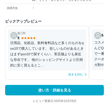
OP、サプリ・ダイエット、コンタクトレンズ
－
決済方法
ピックアップレビュー
龍三郎
5
5
コスメや
日用品、化粧品、飲料食料品など多くのものをq
んどQo
oo10で購入しています。 欲しいものがあるとき
で一番好
はまずqoo10で探すくらい、実店舗よりも身近
クーポン
な存在です。 他のショッピングサイトより圧倒
ガ割やメ
的に安く買えるとこ...
続きを読む
使い方・詳細を見る
レビュー更新日:2025年10月29日