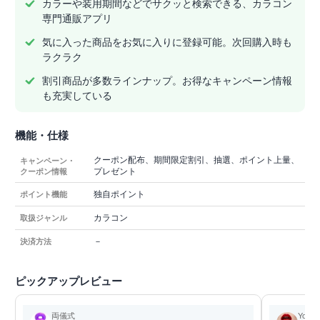
カラーや装用期間などでサクッと検索できる、カラコン
専門通販アプリ
気に入った商品をお気に入りに登録可能。次回購入時も
ラクラク
割引商品が多数ラインナップ。お得なキャンペーン情報
も充実している
機能・仕様
クーポン配布、期間限定割引、抽選、ポイント上量、
キャンペーン・
プレゼント
クーポン情報
独自ポイント
ポイント機能
カラコン
取扱ジャンル
－
決済方法
ピックアップレビュー
両儀式
Yoshi