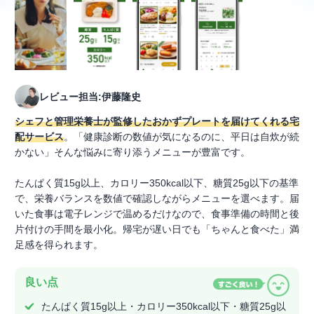
レビュー担当:伊藤隆史
シェフと管理栄養士が監修したおかずプレートを届けてくれる宅
配サービス
。「健康診断の数値が気になるのに、平日は自炊が続
かない」そんな悩みに寄り添うメニューが豊富です。
たんぱく質15g以上、カロリー350kcal以下、糖質25g以下の基準
で、栄養バランスを数値で確認しながらメニューを選べます。届
いた食事は電子レンジで温めるだけなので、食事準備の時間と後
片付けの手間を最小化。帰宅が遅い日でも「ちゃんと食べた」満
足感を得られます。
良い点
たんぱく質15g以上・カロリー350kcal以下・糖質25g以