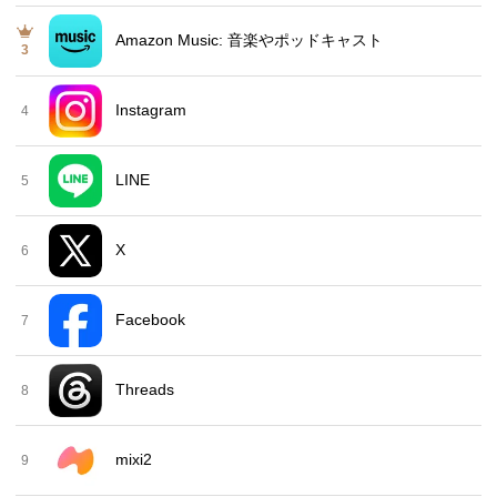
Amazon Music: 音楽やポッドキャスト
3
Instagram
4
LINE
5
X
6
Facebook
7
Threads
8
mixi2
9