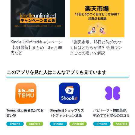
Kindle Unlimitedキャンペーン
「楽天市場」18日と5と0のつ
【8月最新】まとめ｜3ヵ月99
く日はどちらが得？ 会員ラン
円など
クごとの違いを解説
このアプリを見た人はこんなアプリも見ています
Temu: 億万長者気分でお
Shoplist(ショップリス
バビトーク - 韓国美容、
買い物
ト)-ファッション通販
初めてでも安心の口コミ
予約アプリ
iPhone
Android
iPhone
Android
iPhone
Android