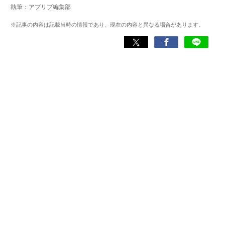
執筆：アプリブ編集部
化アプリの紹介）、TBS『サタプラ』（スマホライフが変
わる神アプリの紹介）、J-WAVE『STEP ONE』（今話題の
※記事の内容は記載当時の情報であり、現在の内容と異なる場合があります。
スマホアプリ）他
Wikipedia
X(旧：Twitter）