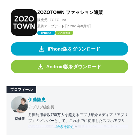
ZOZOTOWN ファッション通販
販売元:
ZOZO, Inc.
最終アップデート日:
2026年8月3日
iPhone
Android
iPhone版をダウンロード
Android版をダウンロード
プロフィール
伊藤隆史
アプリブ編集長
月間利用者数750万人を超えるアプリ紹介メディア『アプリ
監修者
ブ』のメンバーとして、これまでに使用したスマホアプリ
の数は25,000以上。アプリの知見を活かし、テレビ・
...続きを読む
Web・ラジオなどのメディアに出演。
【メディア出演歴】日本テレビ『午前0時の森』（人生効率