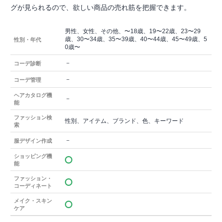
グが見られるので、欲しい商品の売れ筋を把握できます。
男性、女性、その他、〜18歳、19〜22歳、23〜29
歳、30〜34歳、35〜39歳、40〜44歳、45〜49歳、5
性別・年代
0歳〜
－
コーデ診断
－
コーデ管理
ヘアカタログ機
－
能
ファッション検
性別、アイテム、ブランド、色、キーワード
索
－
服デザイン作成
ショッピング機
能
ファッション・
コーディネート
メイク・スキン
ケア