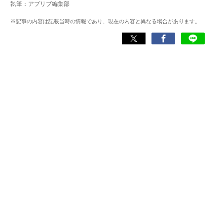
執筆：アプリブ編集部
ゲームだけでも1,000本以上。ゲーム開発者を目指した経験
もあり、ゲームの深い理解を持つ。現在はゲームを遊び尽
※記事の内容は記載当時の情報であり、現在の内容と異なる場合があります。
くして面白さを引き出し、人々に伝えるためゲームライタ
ーへと転向。
複数のゲームメディアの立ち上げや運営に携わるほか、ゲ
ーム公式から名指しで攻略記事依頼を受けるなど、執筆の
正確性や専門知識の深さは業界内でも高く評価されてい
る。現在は、アプリブでゲーム関連のコンテンツを豊富に
執筆中。