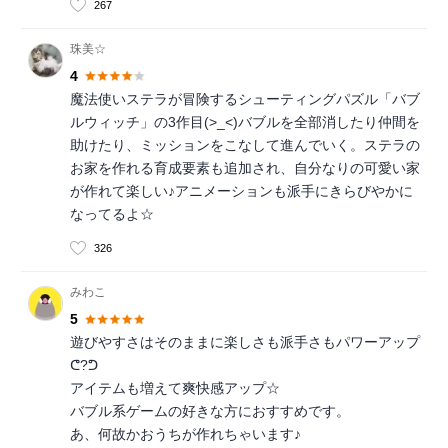
267
珠美☆
4
魔法使いステラが冒険するシューティングパズル「バブ
ルウィッチ」の3作目(>_<)バブルを全部消したり仲間を
助けたり、ミッションをこなして進んでいく。ステラの
お家を作れる育成要素も追加され、自分なりの可愛い家
が作れて楽しい♪アニメーションも派手にきらびやかに
なってるよ☆
326
みわこ
5
遊びやすさはそのままに楽しさも派手さもパワーアップ
ᕦ?ᕤ
アイテムも増えて爽快感アップ☆
バブル系ゲームの好きな方におすすめです。
あ、何故かおうちが作れちゃいます♪