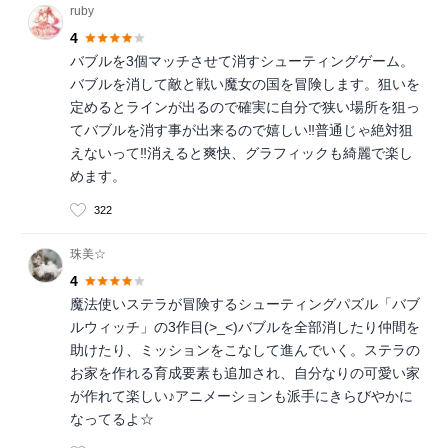
ruby
4
バブルを3個マッチさせて消すシューティングゲーム。
バブルを消して敵と戦い魔女の国を冒険します。狙いを
定めるとラインが出るので確実に自分で狭い場所を狙っ
てバブルを消す事が出来るので嬉しい‼︎普通じゃ絶対狙
えないって‼︎消えると爽快、グラフィックも綺麗で楽し
めます。
322
珠美☆
4
魔法使いステラが冒険するシューティングパズル「バブ
ルウィッチ」の3作目(>_<)バブルを全部消したり仲間を
助けたり、ミッションをこなして進んでいく。ステラの
お家を作れる育成要素も追加され、自分なりの可愛い家
が作れて楽しい♪アニメーションも派手にきらびやかに
なってるよ☆