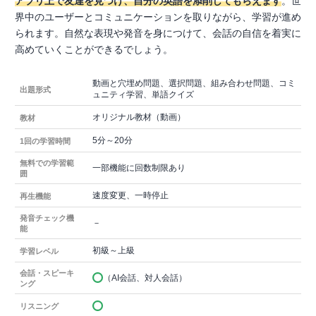
アプリ上で友達を見つけ、自分の英語を添削してもらえます
。世
界中のユーザーとコミュニケーションを取りながら、学習が進め
られます。自然な表現や発音を身につけて、会話の自信を着実に
高めていくことができるでしょう。
動画と穴埋め問題、選択問題、組み合わせ問題、コミ
出題形式
ュニティ学習、単語クイズ
オリジナル教材（動画）
教材
5分～20分
1回の学習時間
無料での学習範
一部機能に回数制限あり
囲
速度変更、一時停止
再生機能
発音チェック機
－
能
初級～上級
学習レベル
会話・スピーキ
（AI会話、対人会話）
ング
リスニング