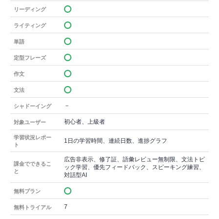
リーディング
ライティング
単語
定型フレーズ
作文
文法
－
シャドーイング
初心者、上級者
対象ユーザー
学習状況レポー
1日の学習時間、連続日数、進捗グラフ
ト
広告非表示、修了証、語彙レビュー無制限、文法トピ
課金でできるこ
ック学習、優先フィードバック、スピーキング練習、
と
対話型AI
無料プラン
7
無料トライアル