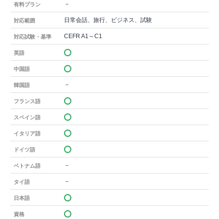
－
有料プラン
日常会話、旅行、ビジネス、試験
対応範囲
CEFR A1～C1
対応試験・基準
英語
中国語
－
韓国語
フランス語
スペイン語
イタリア語
ドイツ語
－
ベトナム語
－
タイ語
日本語
資格