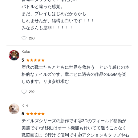
バトルと違った感覚。
まだ、プレイしはじめだからかも
しれませんが、結構面白いです！！！！
みなさんも是非！！！！！
263
Kaku
5
歴代の戦士たちとともに世界を救おう！という感じの本
格的なテイルズです。章ごとに過去の作品のBGMを楽
しめます。リタ参戦求む
292
くぅ
5
テイルズシリーズの新作です🙂3Dのフィールド移動が
美麗ですね❗️移動はオート機能も付いてて迷うことなく
戦闘画面まで行けて便利です👍アクションもタップや右