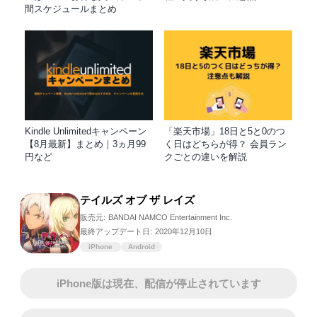
間スケジュールまとめ
Kindle Unlimitedキャンペーン
「楽天市場」18日と5と0のつ
【8月最新】まとめ｜3ヵ月99
く日はどちらが得？ 会員ラン
円など
クごとの違いを解説
テイルズ オブ ザ レイズ
販売元:
BANDAI NAMCO Entertainment Inc.
最終アップデート日:
2020年12月10日
iPhone
Android
iPhone版は現在、配信が停止されています