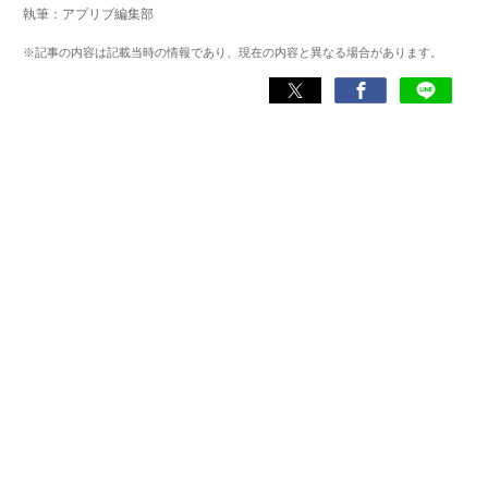
執筆：アプリブ編集部
ゲームだけでも1,000本以上。ゲーム開発者を目指した経験
もあり、ゲームの深い理解を持つ。現在はゲームを遊び尽
※記事の内容は記載当時の情報であり、現在の内容と異なる場合があります。
くして面白さを引き出し、人々に伝えるためゲームライタ
ーへと転向。
複数のゲームメディアの立ち上げや運営に携わるほか、ゲ
ーム公式から名指しで攻略記事依頼を受けるなど、執筆の
正確性や専門知識の深さは業界内でも高く評価されてい
る。現在は、アプリブでゲーム関連のコンテンツを豊富に
執筆中。