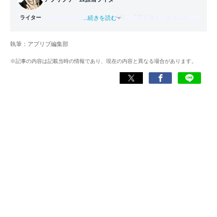
ライター
バンタンゲームアカデミー
...続きを読む
出身。「広く深く」をモットー
に、あらゆるジャンルのゲームに精通する筋金入りのゲー
マー。プレイ済みタイトルは2,000本を超えており、アプリ
執筆：アプリブ編集部
ゲームだけでも1,000本以上。ゲーム開発者を目指した経験
もあり、ゲームの深い理解を持つ。現在はゲームを遊び尽
※記事の内容は記載当時の情報であり、現在の内容と異なる場合があります。
くして面白さを引き出し、人々に伝えるためゲームライタ
ーへと転向。
複数のゲームメディアの立ち上げや運営に携わるほか、ゲ
ーム公式から名指しで攻略記事依頼を受けるなど、執筆の
正確性や専門知識の深さは業界内でも高く評価されてい
る。現在は、アプリブでゲーム関連のコンテンツを豊富に
執筆中。