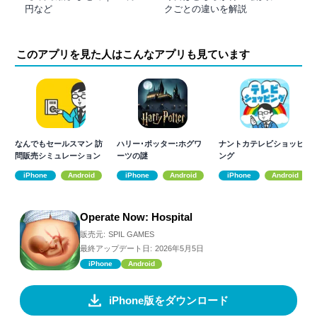
円など
クごとの違いを解説
このアプリを見た人はこんなアプリも見ています
なんでもセールスマン 訪
ハリー･ポッター:ホグワ
ナントカテレビショッピ
問販売シミュレーション
ーツの謎
ング
ゲーム
iPhone
Android
iPhone
Android
iPhone
Android
Operate Now: Hospital
販売元:
SPIL GAMES
最終アップデート日:
2026年5月5日
iPhone
Android
iPhone版をダウンロード