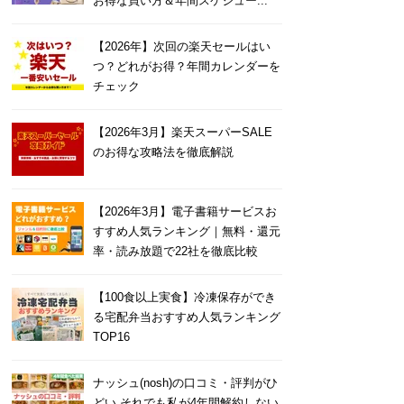
お得な買い方＆年間スケジュー...
【2026年】次回の楽天セールはい
つ？どれがお得？年間カレンダーを
チェック
【2026年3月】楽天スーパーSALE
のお得な攻略法を徹底解説
【2026年3月】電子書籍サービスお
すすめ人気ランキング｜無料・還元
率・読み放題で22社を徹底比較
【100食以上実食】冷凍保存ができ
る宅配弁当おすすめ人気ランキング
TOP16
ナッシュ(nosh)の口コミ・評判がひ
どい それでも私が4年間解約しない