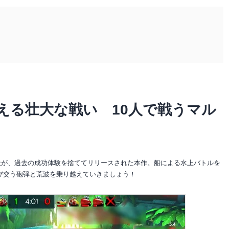
かに超える壮大な戦い 10人で戦うマル
の開発社が、過去の成功体験を捨ててリリースされた本作。船による水上バトルを
び交う砲弾と荒波を乗り越えていきましょう！