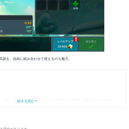
の武器を、自由に組み合わせて使えるのも魅力。
」をモットーに、あらゆるジャンルのゲームに精通する筋金入りのゲーマー。
...続きを読む
り、アプリゲームだけでも1,000本以上。ゲーム開発者を目指した経験もあり、ゲ
尽くして面白さを引き出し、人々に伝えるためゲームライターへと転向。
わるほか、ゲーム公式から名指しで攻略記事依頼を受けるなど、執筆の正確性
ている。現在は、アプリブでゲーム関連のコンテンツを豊富に執筆中。