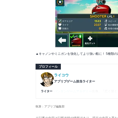
▲キャノンやミニガンを強化してより強い船に！ 5種類
プロフィール
ライコウ
アプリブゲーム担当ライター
ライター
バンタンゲームアカデミー
出身。「広く深く
プレイ済みタイトルは2,000本を超えてお
ームの深い理解を持つ。現在はゲームを遊び
執筆：アプリブ編集部
複数のゲームメディアの立ち上げや運営に携
や専門知識の深さは業界内でも高く評価され