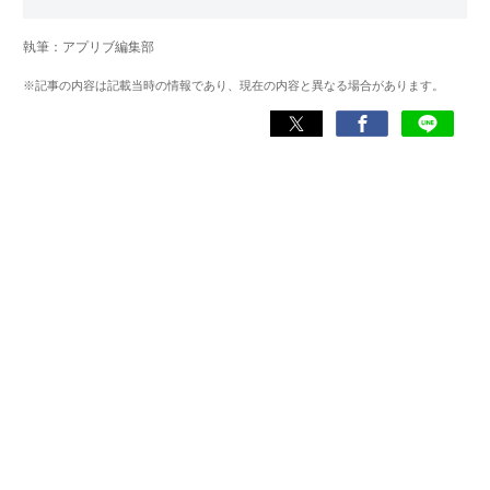
写真加工アプリを主に担当。本格的な写真加工方法から、
自撮りのコツなど女性向けの記事を得意とする。読めば
執筆：アプリブ編集部
「誰でも本格的にアプリを使いこなせるようになるコンテ
ンツ」を目標に制作している。
※記事の内容は記載当時の情報であり、現在の内容と異なる場合があります。