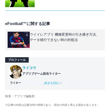
eFootball™に関する記事
ウイイレアプリ 機種変更時の引き継ぎ方法、
データ移行できない時の対処法
プロフィール
ライコウ
アプリブゲーム担当ライター
ライター
バンタンゲームアカデミー
...続きを読む
出身。「広く深く」をモットー
に、あらゆるジャンルのゲームに精通する筋金入りのゲー
マー。プレイ済みタイトルは2,000本を超えており、アプリ
執筆：アプリブ編集部
ゲームだけでも1,000本以上。ゲーム開発者を目指した経験
もあり、ゲームの深い理解を持つ。現在はゲームを遊び尽
※記事の内容は記載当時の情報であり、現在の内容と異なる場合があります。
くして面白さを引き出し、人々に伝えるためゲームライタ