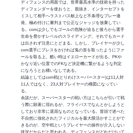
ディフェンスの局面では、世界最高水準の技術を持った
ディフェンダーを使おうと、股抜き、インターセプトを
ミスして相手へラストパス献上など不条理なプレー連
発。極め付けに審判まで公正なジャッジを放棄してい
る。comは少しでもゴールの危険が迫ると後ろから選手
生命を脅かすレベルのスライディング。それでもカード
は出されず注意にとどまる。しかし、プレイヤーが少し
com選手にプレスをかければ鬼の首を取ったようにファ
ールを取る上、酷い時はイエローカードが出る。PKや
かなり近い位置でのFKなど決定機に繋がるような判定
になろうとお構いなしである。
結論としてはcom戦(とりわけスーパースター)は11人対
11人ではなく、23人対プレイヤーの構図になってい
る。
余談だが、スーパースターの戦い方はこちらが引いて戦
う際に顕著に現れるが、フライパスでなんとかしようと
しており非常に退屈なものとなっている。冒頭で述べた
不自然に強化されたフィジカルを最大限活かすことがで
きるのが、空中戦というプレイヤーの操作が介入しない
状況だからだと思われる。ディフェンスがどれだけいて