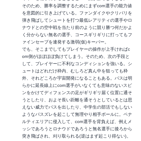
そのため、勝率を調整するためにまずcom選手の能力値
を意図的に引き上げている。ファンダイクやクリバリを
弾き飛ばしてシュートを打つ最低レアリティの選手やロ
ナウドとの空中戦を当たり前のように競り勝つ何だかよ
く分からない無名の選手、コースギリギリに打ってもフ
ァインセーブを連発する激弱(仮)キーパー。
でも、そこまでしてもプレイヤーの操作が上手ければc
om側がほぼほぼ負けてしまう。そのため、次の手段と
して、プレイヤーに不利なコンディションを強いる。シ
ュートはどれだけ枠内、むしろど真ん中を狙っても枠
外、それどころか宇宙開発になることもある。パスは明
らかに延長線上にcom選手がいなくても意味のないスピ
ンをかけてディフェンスの足がギリギリ届く位置に通そ
うとしたり、およそ長い距離を通そうとしているとは思
えない威力でパスを出したり、中学生の部活でもしない
ようなパスズレを起こして無理やり相手ボールに。ペナ
ルティエリアに侵入して、com選手を背負えば、例えメ
ッシであろうとロナウドであろうと無名選手に後ろから
突き飛ばされ、刈り取られる(逆はまず起こり得ない)。