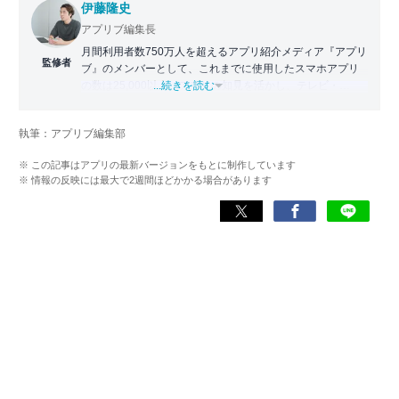
伊藤隆史
アプリブ編集長
月間利用者数750万人を超えるアプリ紹介メディア『アプリ
監修者
ブ』のメンバーとして、これまでに使用したスマホアプリ
の数は25,000以上。アプリの知見を活かし、テレビ・
...続きを読む
Web・ラジオなどのメディアに出演。
【メディア出演歴】日本テレビ『午前0時の森』（人生効率
執筆：アプリブ編集部
化アプリの紹介）、TBS『サタプラ』（スマホライフが変
わる神アプリの紹介）、J-WAVE『STEP ONE』（今話題の
※ この記事はアプリの最新バージョンをもとに制作しています
スマホアプリ）他
※ 情報の反映には最大で2週間ほどかかる場合があります
Wikipedia
X(旧：Twitter）