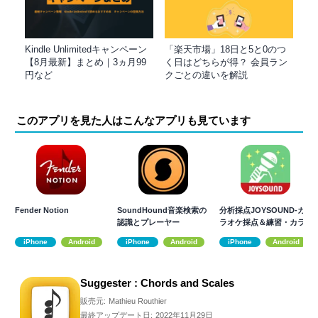
Kindle Unlimitedキャンペーン
「楽天市場」18日と5と0のつ
【8月最新】まとめ｜3ヵ月99
く日はどちらが得？ 会員ラン
円など
クごとの違いを解説
このアプリを見た人はこんなアプリも見ています
Fender Notion
SoundHound音楽検索の
分析採点JOYSOUND-カ
認識とプレーヤー
ラオケ採点＆練習・カラ
オケアプリ
iPhone
Android
iPhone
Android
iPhone
Android
Suggester : Chords and Scales
販売元:
Mathieu Routhier
最終アップデート日:
2022年11月29日