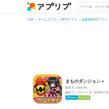
TOP
ゲームアプリ
RPGアプリ
放置系RPGアプリ
まものダンジョン＋
販売元:
clony Inc.
最終アップデート日:
2026年7月
iPhone
Android