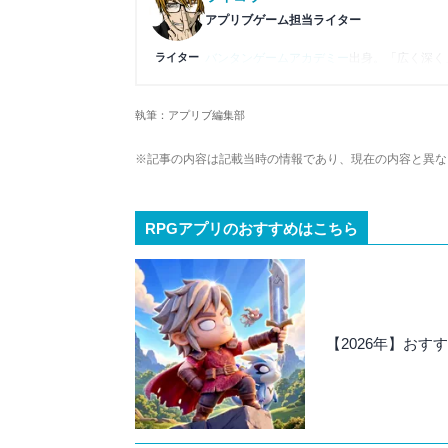
アプリブゲーム担当ライター
ライター
バンタンゲームアカデミー
出身。「広く深く
プレイ済みタイトルは2,000本を超えてお
ームの深い理解を持つ。現在はゲームを遊び
執筆：アプリブ編集部
複数のゲームメディアの立ち上げや運営に携
や専門知識の深さは業界内でも高く評価され
※記事の内容は記載当時の情報であり、現在の内容と異な
RPGアプリのおすすめはこちら
【2026年】おす