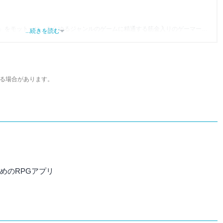
」をモットーに、あらゆるジャンルのゲームに精通する筋金入りのゲーマー。
...続きを読む
り、アプリゲームだけでも1,000本以上。ゲーム開発者を目指した経験もあり、ゲ
尽くして面白さを引き出し、人々に伝えるためゲームライターへと転向。
わるほか、ゲーム公式から名指しで攻略記事依頼を受けるなど、執筆の正確性
ている。現在は、アプリブでゲーム関連のコンテンツを豊富に執筆中。
る場合があります。
すめのRPGアプリ