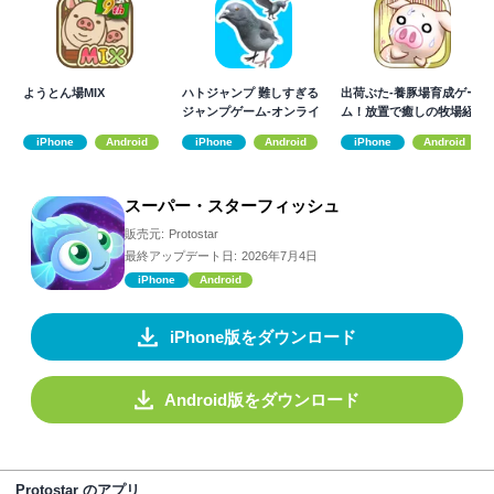
ようとん場MIX
ハトジャンプ 難しすぎる
出荷ぶた-養豚場育成ゲー
ジャンプゲーム-オンライ
ム！放置で癒しの牧場経
ン対戦
営
iPhone
Android
iPhone
Android
iPhone
Android
スーパー・スターフィッシュ
販売元:
Protostar
最終アップデート日:
2026年7月4日
iPhone
Android
iPhone版をダウンロード
Android版をダウンロード
Protostar のアプリ