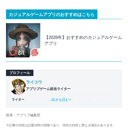
カジュアルゲームアプリのおすすめはこちら
【2026年】おすすめのカジュアルゲーム
アプリ
プロフィール
ライコウ
アプリブゲーム担当ライター
ライター
バンタンゲームアカデミー
...続きを読む
出身。「広く深く」をモットー
に、あらゆるジャンルのゲームに精通する筋金入りのゲー
マー。プレイ済みタイトルは2,000本を超えており、アプリ
執筆：アプリブ編集部
ゲームだけでも1,000本以上。ゲーム開発者を目指した経験
もあり、ゲームの深い理解を持つ。現在はゲームを遊び尽
※記事の内容は記載当時の情報であり、現在の内容と異なる場合があります。
くして面白さを引き出し、人々に伝えるためゲームライタ