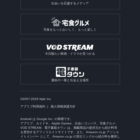
出会いを応援するメディア
宅食をもっとおいしく、もっと楽しく
今日観たい映画・ドラマが見つかる
運命の一冊と出会える場所
©2007-2026 Nyle Inc.
アプリブ利用規約
個人情報保護方針
Android は Google Inc. の商標です。
アプリブ、カイドキ、Appliv Games、出会いコンパス、宅食グルメ、
VOD STREAM、電子書籍タウン は、掲載商品の提供元から紹介料等
を受領するアフィリエイトサイトです。また、Amazon.co.jp アソシエ
イトメンバー として、Amazon.co.jp の宣伝リンクから紹介料を獲得し