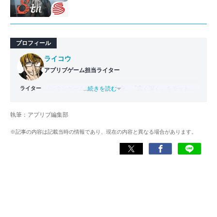
プロフィール
ライコウ
アプリブゲーム担当ライター
ライター
バンタンゲームアカデミー
...続きを読む
出身。「広く深く」をモットー
に、あらゆるジャンルのゲームに精通する筋金入りのゲー
マー。プレイ済みタイトルは2,000本を超えており、アプリ
執筆：アプリブ編集部
ゲームだけでも1,000本以上。ゲーム開発者を目指した経験
もあり、ゲームの深い理解を持つ。現在はゲームを遊び尽
※記事の内容は記載当時の情報であり、現在の内容と異なる場合があります。
くして面白さを引き出し、人々に伝えるためゲームライタ
ーへと転向。
複数のゲームメディアの立ち上げや運営に携わるほか、ゲ
ーム公式から名指しで攻略記事依頼を受けるなど、執筆の
正確性や専門知識の深さは業界内でも高く評価されてい
る。現在は、アプリブでゲーム関連のコンテンツを豊富に
執筆中。