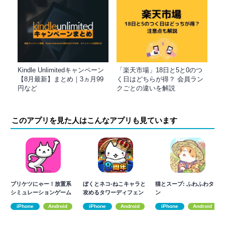
Kindle Unlimitedキャンペーン
「楽天市場」18日と5と0のつ
【8月最新】まとめ｜3ヵ月99
く日はどちらが得？ 会員ラン
円など
クごとの違いを解説
このアプリを見た人はこんなアプリも見ています
プリケツにゃー！放置系
ぼくとネコ-ねこキャラと
猫とスープ: ふわふわタウ
シミュレーションゲーム
攻めるタワーディフェン
ン
で猫を育成しよう
スRPG/TD
iPhone
Android
iPhone
Android
iPhone
Android