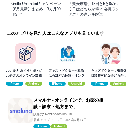
Kindle Unlimitedキャンペーン
「楽天市場」18日と5と0のつ
【8月最新】まとめ｜3ヵ月99
く日はどちらが得？ 会員ラン
円など
クごとの違いを解説
このアプリを見た人はこんなアプリも見ています
ルナルナ おくすり便 -ピ
ファストドクター - 救急
キッズドクター：夜間休
ル処方のオンライン診療
にも対応の往診・オンラ
日診察可能な子ども向け
イン診療
オンライン診療
iPhone
Android
iPhone
Android
iPhone
Android
スマルナ - オンラインで、お薬の相
談・診察・処方まで。
販売元:
NextInnovation, Inc.
最終アップデート日:
2026年7月14日
iPhone
Android