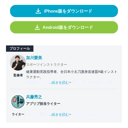
iPhone版をダウンロード
Android版をダウンロード
プロフィール
加川愛美
スポーツインストラクター
健康運動実践指導者、全日本小太刀護身道連盟A級インスト
監修者
ラクター。
2006年よりスポーツ教室を主宰し、小・中学生から高齢者
...続きを読む
まで幅広い世代に運動指導を実施。地域に根ざした活動の
傍ら、スポーツイベントの企画・運営にも携わる。
兵藤秀之
アプリブ担当ライター
近年は、アプリ専門家としてラジオやセミナーにも登壇。
日常生活をより豊かにするヘルスケアアプリの活用法を、
ライター
バンタン電脳ゲーム学院（現：バンタンゲームアカデミ
...続きを読む
メディアや講演を通じて広く発信している。
ー）ゲームライター学部を2011年に卒業。2012年よりゲー
ム攻略本の執筆に参加し、ライターとしてのキャリアをス