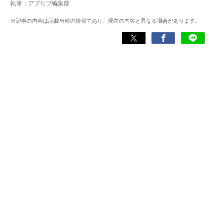
執筆：アプリブ編集部
タート。2014年からはヴォラーレ株式会社（現：ナイル株
式会社）に所属し、ゲーム系コンテンツを中心にスマート
※記事の内容は記載当時の情報であり、現在の内容と異なる場合があります。
フォンアプリ関連の記事を10年以上制作。Webライティン
グ能力検定1級、漢字検定2級を所持。ゲームが持つ楽しさ
を、ツールにある便利さを伝わるライティングを心がけて
います。