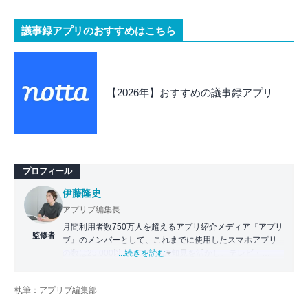
議事録アプリのおすすめはこちら
【2026年】おすすめの議事録アプリ
プロフィール
伊藤隆史
アプリブ編集長
月間利用者数750万人を超えるアプリ紹介メディア『アプリ
監修者
ブ』のメンバーとして、これまでに使用したスマホアプリ
の数は25,000以上。アプリの知見を活かし、テレビ・
...続きを読む
Web・ラジオなどのメディアに出演。
【メディア出演歴】日本テレビ『午前0時の森』（人生効率
執筆：アプリブ編集部
化アプリの紹介）、TBS『サタプラ』（スマホライフが変
わる神アプリの紹介）、J-WAVE『STEP ONE』（今話題の