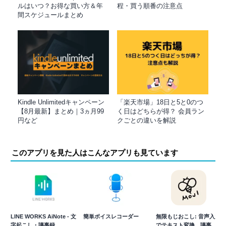
ルはいつ？お得な買い方＆年
程・買う順番の注意点
間スケジュールまとめ
Kindle Unlimitedキャンペーン
「楽天市場」18日と5と0のつ
【8月最新】まとめ｜3ヵ月99
く日はどちらが得？ 会員ラン
円など
クごとの違いを解説
このアプリを見た人はこんなアプリも見ています
LINE WORKS AiNote - 文
簡単ボイスレコーダー
無限もじおこし: 音声入力
字起こし・議事録
でテキスト変換、議事