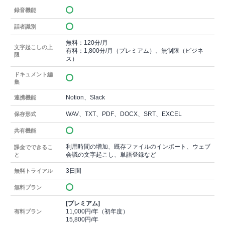
録音機能
話者識別
無料：120分/月
文字起こしの上
有料：1,800分/月（プレミアム）、無制限（ビジネ
限
ス）
ドキュメント編
集
Notion、Slack
連携機能
WAV、TXT、PDF、DOCX、SRT、EXCEL
保存形式
共有機能
利用時間の増加、既存ファイルのインポート、ウェブ
課金でできるこ
会議の文字起こし、単語登録など
と
3日間
無料トライアル
無料プラン
[プレミアム]
11,000円/年（初年度）
有料プラン
15,800円/年