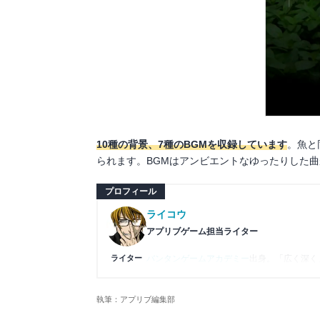
10種の背景、7種のBGMを収録しています
。魚と
られます。BGMはアンビエントなゆったりした
プロフィール
ライコウ
アプリブゲーム担当ライター
ライター
バンタンゲームアカデミー
出身。「広く深く
プレイ済みタイトルは2,000本を超えてお
ームの深い理解を持つ。現在はゲームを遊び
執筆：アプリブ編集部
複数のゲームメディアの立ち上げや運営に携