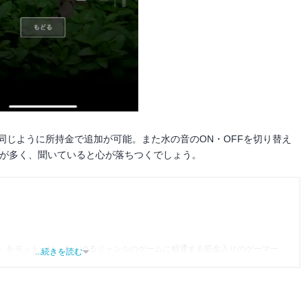
同じように所持金で追加が可能。また水の音のON・OFFを切り替え
曲が多く、聞いていると心が落ちつくでしょう。
」をモットーに、あらゆるジャンルのゲームに精通する筋金入りのゲーマー。
...続きを読む
り、アプリゲームだけでも1,000本以上。ゲーム開発者を目指した経験もあり、ゲ
尽くして面白さを引き出し、人々に伝えるためゲームライターへと転向。
わるほか、ゲーム公式から名指しで攻略記事依頼を受けるなど、執筆の正確性