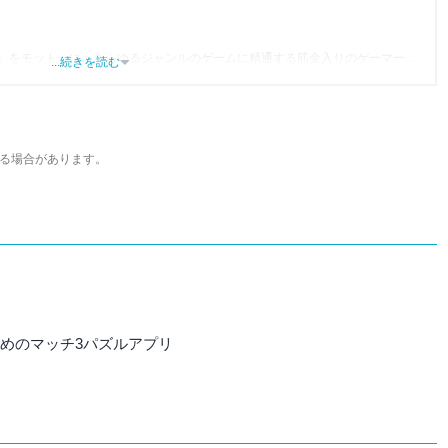
」をモットーに、あらゆるジャンルのゲームに精通する筋金入りのゲーマー。
...続きを読む
り、アプリゲームだけでも1,000本以上。ゲーム開発者を目指した経験もあり、ゲ
尽くして面白さを引き出し、人々に伝えるためゲームライターへと転向。
わるほか、ゲーム公式から名指しで攻略記事依頼を受けるなど、執筆の正確性
ている。現在は、アプリブでゲーム関連のコンテンツを豊富に執筆中。
る場合があります。
すめのマッチ3パズルアプリ