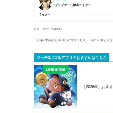
アプリブゲーム担当ライター
ライター
バンタンゲームアカデミー
出身。「広く深く
プレイ済みタイトルは2,000本を超えてお
ームの深い理解を持つ。現在はゲームを遊び
執筆：アプリブ編集部
複数のゲームメディアの立ち上げや運営に携
や専門知識の深さは業界内でも高く評価され
※記事の内容は記載当時の情報であり、現在の内容と異な
マッチ3パズルアプリのおすすめはこちら
【2026年】おす