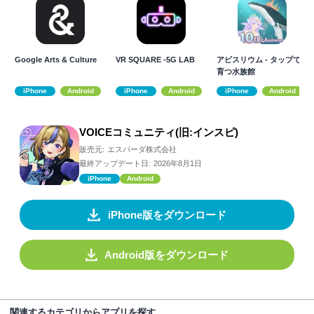
Google Arts & Culture
VR SQUARE -5G LAB
アビスリウム - タップで
育つ水族館
iPhone
Android
iPhone
Android
iPhone
Android
VOICEコミュニティ(旧:インスピ)
販売元:
エスパーダ株式会社
最終アップデート日:
2026年8月1日
iPhone
Android
iPhone版をダウンロード
Android版をダウンロード
関連するカテゴリからアプリを探す