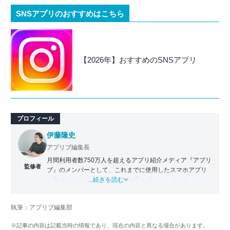
SNSアプリのおすすめはこちら
【2026年】おすすめのSNSアプリ
プロフィール
伊藤隆史
アプリブ編集長
月間利用者数750万人を超えるアプリ紹介メディア『アプリ
監修者
ブ』のメンバーとして、これまでに使用したスマホアプリ
の数は25,000以上。アプリの知見を活かし、テレビ・
...続きを読む
Web・ラジオなどのメディアに出演。
【メディア出演歴】日本テレビ『午前0時の森』（人生効率
執筆：アプリブ編集部
化アプリの紹介）、TBS『サタプラ』（スマホライフが変
わる神アプリの紹介）、J-WAVE『STEP ONE』（今話題の
※記事の内容は記載当時の情報であり、現在の内容と異なる場合があります。
スマホアプリ）他