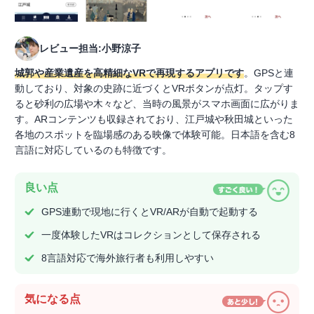
レビュー担当:小野涼子
城郭や産業遺産を高精細なVRで再現するアプリです
。GPSと連
動しており、対象の史跡に近づくとVRボタンが点灯。タップす
ると砂利の広場や木々など、当時の風景がスマホ画面に広がりま
す。ARコンテンツも収録されており、江戸城や秋田城といった
各地のスポットを臨場感のある映像で体験可能。日本語を含む8
言語に対応しているのも特徴です。
良い点
GPS連動で現地に行くとVR/ARが自動で起動する
一度体験したVRはコレクションとして保存される
8言語対応で海外旅行者も利用しやすい
気になる点