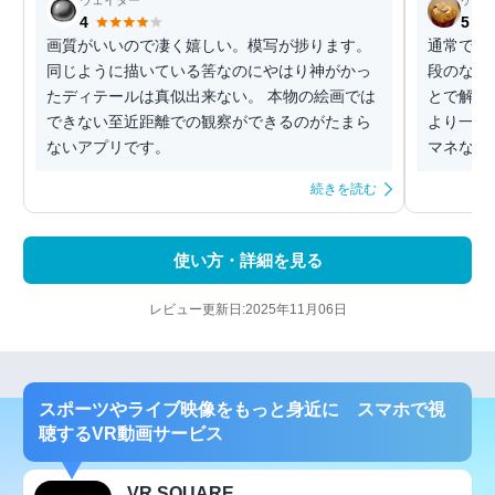
ウェイター
ケン
4
5
画質がいいので凄く嬉しい。模写が捗ります。
通常では
同じように描いている筈なのにやはり神がかっ
段のなか
たディテールは真似出来ない。 本物の絵画では
とで解説
できない至近距離での観察ができるのがたまら
より一層
ないアプリです。
マネなど
続きを読む
使い方・詳細を見る
レビュー更新日:2025年11月06日
スポーツやライブ映像をもっと身近に スマホで視
聴するVR動画サービス
VR SQUARE