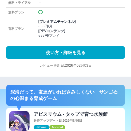
－
無料トライアル
無料プラン
[プレミアムチャンネル]
○○○円/月
有料プラン
[PPVコンテンツ]
○○○円/プレイ
使い方・詳細を見る
レビュー更新日:2026年02月03日
深海だって、友達がいればさみしくない サンゴ石
の心温まる育成ゲーム
アビスリウム - タップで育つ水族館
最終アップデート日:2026年8月6日
iPhone
Android