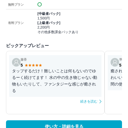
無料プラン
[中級者パック]
1,500円
[上級者パック]
有料プラン
2,200円
その他多数課金パックあり
ピックアップレビュー
藤香
準備
5
5
タップするだけ！難しいことは何もないのでゆ
癒されま
るーく続けてます！ 水の中の生き物じゃない動
わいい動
物もいたりして、ファンタジーな感じが癒され
間の使い
る
続きを読む
使い方・詳細を見る