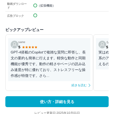
動画ダウンロー
（拡張機能）
ド
広告ブロック
ピックアップレビュー
same
もり 
5
5
GPT-4搭載のCopilotで複雑な質問に即答し、長
実はめっ
文の要約も簡単に行えます。軽快な動作と同期
系のアプ
機能が優秀です。動作の軽さやページの読み込
えるので
み速度が特に優れており、ストレスフリーな操
作感が特徴です。さら...
続きを読む
使い方・詳細を見る
レビュー更新日:2025年10月01日