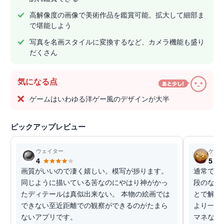
高解像度の画像で美術作品を鑑賞可能。拡大して細部ま
で堪能しよう
写真を名画スタイルに変換するなど、カメラ機能も盛り
だくさん
気になる点
ゲームはいわゆる洋ゲー風のデザインが大半
ピックアップレビュー
ウェイター
ケン
4
5
画質がいいので凄く嬉しい。模写が捗ります。
通常では
同じように描いている筈なのにやはり神がかっ
段のなか
たディテールは真似出来ない。 本物の絵画では
とで解説
できない至近距離での観察ができるのがたまら
より一層
ないアプリです。
マネなど