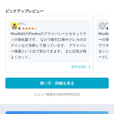
ピックアップレビュー
みわこ
bsc
4
4
Mozilla社のFirefoxのプライバシーとセキュリテ
Mozil
ィの強化版です。 なので銀行口座やクレカのロ
ーの保護
グインなど信頼して使っています。 プライバシ
ラウザアプ
ー保護という点で安心できます。 また広告が程
をシンプ
よくカット...
ード(...
続きを読む
使い方・詳細を見る
レビュー更新日:2026年06月22日