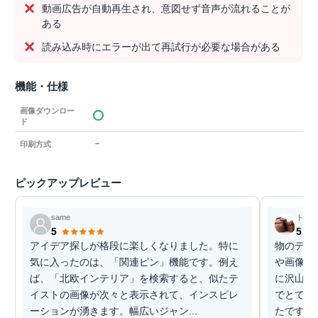
動画広告が自動再生され、意図せず音声が流れることが
ある
読み込み時にエラーが出て再試行が必要な場合がある
機能・仕様
画像ダウンロー
ド
－
印刷方式
ピックアップレビュー
same
トル
5
5
アイデア探しが格段に楽しくなりました。特に
物のデザ
気に入ったのは、「関連ピン」機能です。例え
や画像、
ば、「北欧インテリア」を検索すると、似たテ
に沢山の
イストの画像が次々と表示されて、インスピレ
でとても
ーションが湧きます。幅広いジャン...
たです(*^^