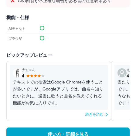
AIの回答が不正確な場合がある旨の注意表示あり
機能・仕様
AIチャット
ブラウザ
ピックアップレビュー
大ちゃん
えし
4
4
テキストでの検索はGoogle Chromeを使うこと
当たり前
が多いですが、Googleアプリでは、曲名を知り
です。シ
たいときに、適当に歌うと曲名を教えてくれる
うなもの
機能がお気に入りです。
です！
続きを読む
使い方・詳細を見る