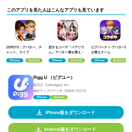
このアプリを見た人はこんなアプリも見ています
ZEPETO：アバター、チ
恋するコーデ「ペアリウ
ピグパーティ-アバター着
ャット、ライブ
ム」アバター着せ替え・
せ替えゲーム
結婚できるゲーム
iPhone
Android
iPhone
Android
iPhone
Android
Pigg U （ピグユー）
販売元:
CyberAgent, Inc.
最終アップデート日:
2026年7月27日
iPhone
Android
iPhone版をダウンロード
Android版をダウンロード