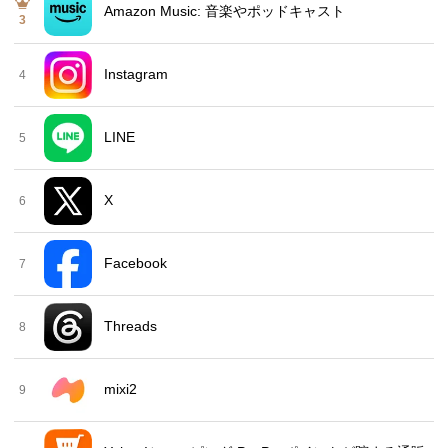
Amazon Music: 音楽やポッドキャスト
3
Instagram
4
LINE
5
X
6
Facebook
7
Threads
8
mixi2
9