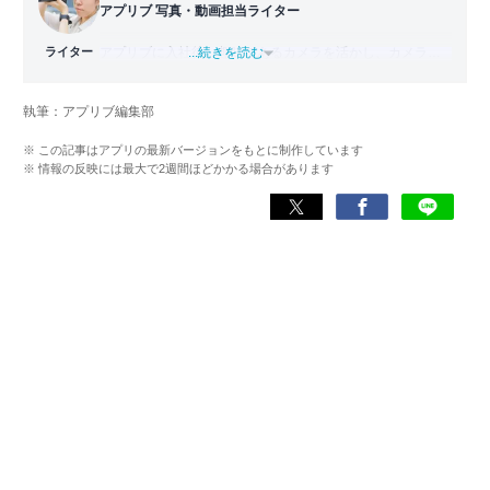
アプリブ 写真・動画担当ライター
ライター
アプリブに入社後、趣味であるカメラを活かし、カメラや
...続きを読む
写真加工アプリを主に担当。本格的な写真加工方法から、
自撮りのコツなど女性向けの記事を得意とする。読めば
執筆：アプリブ編集部
「誰でも本格的にアプリを使いこなせるようになるコンテ
ンツ」を目標に制作している。
※ この記事はアプリの最新バージョンをもとに制作しています
※ 情報の反映には最大で2週間ほどかかる場合があります