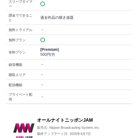
スリープタイマ
ー
課金でできるこ
過去作品の聴き放題
と
－
無料トライアル
無料プラン
[Premium]
有料プラン
500円/月
－
録音機能
－
聴取エリア
－
配信機能
プライベート配
－
信
オールナイトニッポンJAM
販売元:
Nippon Broadcasting System, inc.
最終アップデート日:
2025年4月7日