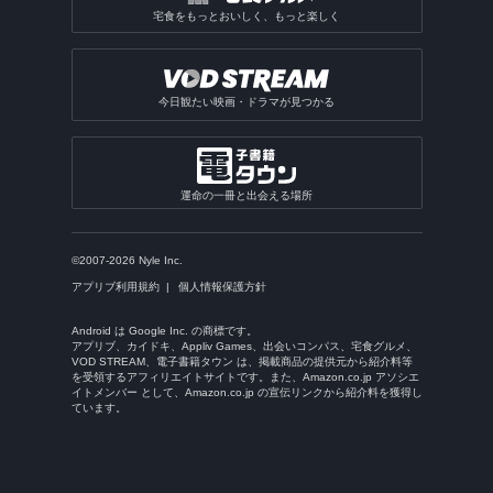
宅食をもっとおいしく、もっと楽しく
今日観たい映画・ドラマが見つかる
運命の一冊と出会える場所
©2007-2026 Nyle Inc.
アプリブ利用規約
個人情報保護方針
Android は Google Inc. の商標です。
アプリブ、カイドキ、Appliv Games、出会いコンパス、宅食グルメ、
VOD STREAM、電子書籍タウン は、掲載商品の提供元から紹介料等
を受領するアフィリエイトサイトです。また、Amazon.co.jp アソシエ
イトメンバー として、Amazon.co.jp の宣伝リンクから紹介料を獲得し
ています。