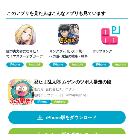
このアプリを見た人はこんなアプリも見ています
陰の実力者になりたく
キングダム 乱 -天下統一
ポップリンク
て！マスターオブガーデ
への道- 究極の戦略・戦争
ン
ゲーム
iPhone
Android
iPhone
Android
iPhone
Android
忍たま乱太郎 ムゲンのツボ大暴走の段
販売元:
合同会社ナルコナル
最終アップデート日:
2026年6月16日
iPhone
Android
iPhone版をダウンロード