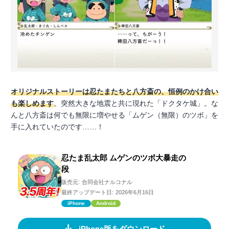
オリジナルストーリーは忍たまたちと八方斎の、恒例のかけ合い
も楽しめます
。突然大きな地震と共に現れた「ドクタケ城」。な
んと八方斎は何でも無限に増やせる「ムゲン（無限）のツボ」を
手に入れていたのです……！
忍たま乱太郎 ムゲンのツボ大暴走の
段
販売元:
合同会社ナルコナル
最終アップデート日:
2026年6月16日
iPhone
Android
iPhone版をダウンロード