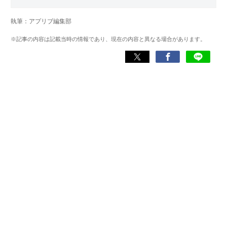
に、あらゆるジャンルのゲームに精通する筋金入りのゲー
マー。プレイ済みタイトルは2,000本を超えており、アプリ
執筆：アプリブ編集部
ゲームだけでも1,000本以上。ゲーム開発者を目指した経験
もあり、ゲームの深い理解を持つ。現在はゲームを遊び尽
※記事の内容は記載当時の情報であり、現在の内容と異なる場合があります。
くして面白さを引き出し、人々に伝えるためゲームライタ
ーへと転向。
複数のゲームメディアの立ち上げや運営に携わるほか、ゲ
ーム公式から名指しで攻略記事依頼を受けるなど、執筆の
正確性や専門知識の深さは業界内でも高く評価されてい
る。現在は、アプリブでゲーム関連のコンテンツを豊富に
執筆中。