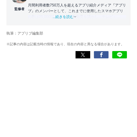
月間利用者数750万人を超えるアプリ紹介メディア『アプリ
監修者
ブ』のメンバーとして、これまでに使用したスマホアプリ
の数は25,000以上。アプリの知見を活かし、テレビ・
...続きを読む
Web・ラジオなどのメディアに出演。
【メディア出演歴】日本テレビ『午前0時の森』（人生効率
執筆：アプリブ編集部
化アプリの紹介）、TBS『サタプラ』（スマホライフが変
わる神アプリの紹介）、J-WAVE『STEP ONE』（今話題の
※記事の内容は記載当時の情報であり、現在の内容と異なる場合があります。
スマホアプリ）他
Wikipedia
X(旧：Twitter）