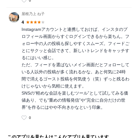
0
屋根乃上 ね子
4
Instagramアカウントと連携しておけば、インスタのプ
ロフィール画面からすぐログインできるから楽ちん。フ
ォロー中の人の投稿も探しやすくスムーズ。フィードご
とにサクッと会話できて、新しいトレンドをキャッチす
るにはいい感じ。
ただ、フィードを選ばないメイン画面だとフォローして
いる人以外の投稿が多く流れるかな。あと何気に24時
間で消えるゴースト投稿を何気使う（笑）ずっと残るわ
けじゃないから気軽に使えます。
SNSの“軽めな会話を楽しむツール”として試してみる価
値あり、でも“重めの情報発信”や“完全に自分だけの世
界”を作るにはやや不向きかなという印象。
0
このアプリを見た人はこんなアプリも見ています