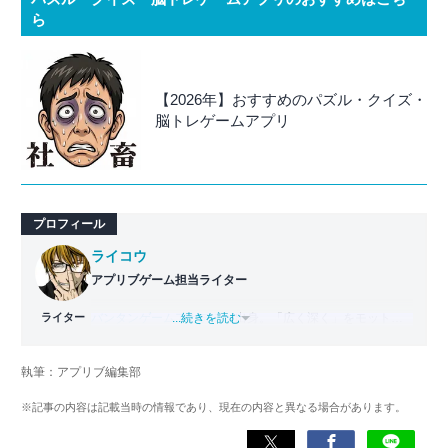
ら
【2026年】おすすめのパズル・クイズ・
脳トレゲームアプリ
プロフィール
ライコウ
アプリブゲーム担当ライター
ライター
バンタンゲームアカデミー
...続きを読む
出身。「広く深く」をモットー
に、あらゆるジャンルのゲームに精通する筋金入りのゲー
マー。プレイ済みタイトルは2,000本を超えており、アプリ
執筆：アプリブ編集部
ゲームだけでも1,000本以上。ゲーム開発者を目指した経験
もあり、ゲームの深い理解を持つ。現在はゲームを遊び尽
※記事の内容は記載当時の情報であり、現在の内容と異なる場合があります。
くして面白さを引き出し、人々に伝えるためゲームライタ
ーへと転向。