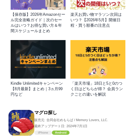
【保存版】2026年Amazonセー
楽天お買い物マラソン次回は
ル完全攻略ガイド｜次のセー
いつ？【2026年5月】開催日
ルはいつ？お得な買い方＆年
程・買う順番の注意点
間スケジュールまとめ
Kindle Unlimitedキャンペーン
「楽天市場」18日と5と0のつ
【8月最新】まとめ｜3ヵ月99
く日はどちらが得？ 会員ラン
円など
クごとの違いを解説
マグロ探し
販売元:
合同会社めもらば / Memory Lovers, LLC.
最終アップデート日:
2024年7月1日
iPhone
Android