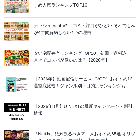
すめ人気ランキングTOP16
ナッシュ(nosh)の口コミ・評判がひどい それでも私
が4年間解約しない4つの理由
安い宅配弁当ランキングTOP10｜初回・送料込・
月々でコスパが良いのは？【2026年】
【2026年】動画配信サービス（VOD）おすすめ12
選徹底比較！ジャンル別・目的別ランキングも
【2026年8月】U-NEXTの最新キャンペーン・割引
情報
「Netflix」絶対観るべきアニメおすすめ35選 オリジ