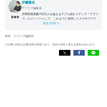
伊藤隆史
アプリブ編集長
月間利用者数750万人を超えるアプリ紹介メディア『アプリ
監修者
ブ』のメンバーとして、これまでに使用したスマホアプリ
の数は25,000以上。アプリの知見を活かし、テレビ・
...続きを読む
Web・ラジオなどのメディアに出演。
【メディア出演歴】日本テレビ『午前0時の森』（人生効率
執筆：アプリブ編集部
化アプリの紹介）、TBS『サタプラ』（スマホライフが変
わる神アプリの紹介）、J-WAVE『STEP ONE』（今話題の
※記事の内容は記載当時の情報であり、現在の内容と異なる場合があります。
スマホアプリ）他
Wikipedia
X(旧：Twitter）