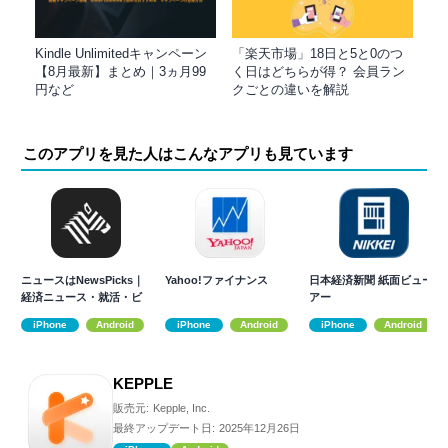
Kindle Unlimitedキャンペーン
「楽天市場」18日と5と0のつ
【8月最新】まとめ｜3ヵ月99
く日はどちらが得？ 会員ラン
円など
クごとの違いを解説
このアプリを見た人はこんなアプリも見ています
ニュースはNewsPicks｜
Yahoo!ファイナンス
日本経済新聞 紙面ビュー
経済ニュース・就活・ビ
アー
ジネス
iPhone
Android
iPhone
Android
iPhone
Android
KEPPLE
販売元:
Kepple, Inc.
最終アップデート日:
2025年12月26日