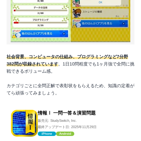
社会背景、コンピュータの仕組み、プログラミングなど7分野
382問が収録されています
。1日10問程度でも1ヶ月強で全問に挑
戦できるボリューム感。
カテゴリごとに全問正解で表彰状をもらえるため、知識の定着が
てら頑張ってみましょう。
情報Ⅰ 一問一答＆演習問題
販売元:
StudySwitch, Inc.
最終アップデート日:
2025年11月29日
iPhone
Android