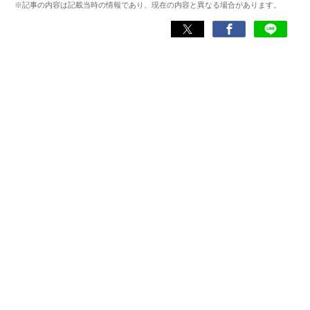
※記事の内容は記載当時の情報であり、現在の内容と異なる場合があります。
フォンアプリ関連の記事を10年以上制作。Webライティン
グ能力検定1級、漢字検定2級を所持。ゲームが持つ楽しさ
を、ツールにある便利さを伝わるライティングを心がけて
います。