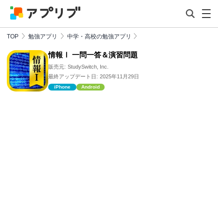
TOP
勉強アプリ
中学・高校の勉強アプリ
情報Ⅰ 一問一答＆演習問題
販売元:
StudySwitch, Inc.
最終アップデート日:
2025年11月29日
iPhone
Android