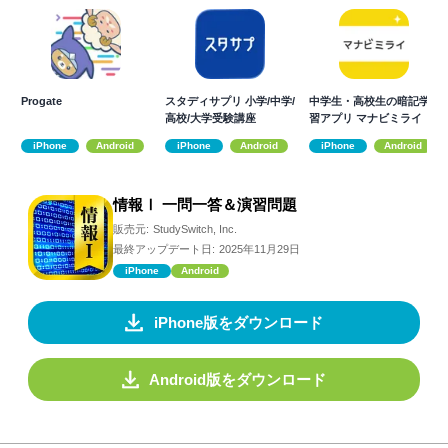
Progate
スタディサプリ 小学/中学/
中学生・高校生の暗記学
高校/大学受験講座
習アプリ マナビミライ
iPhone
Android
iPhone
Android
iPhone
Android
情報Ⅰ 一問一答＆演習問題
販売元:
StudySwitch, Inc.
最終アップデート日:
2025年11月29日
iPhone
Android
iPhone版をダウンロード
Android版をダウンロード