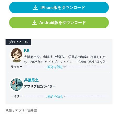
iPhone版をダウンロード
Android版をダウンロード
プロフィール
F.B
大阪府出身。出版社で情報誌・学習誌の編集に従事したの
ち、2025年にアプリブにジョイン。中学時に英検3級を取
ライター
得したものの、大学生・社会人となる中で英語学習から遠
...続きを読む
ざかる。勉強系アプリ担当となったことから、アプリでの
英語学習を再開。英語が苦手な人や勉強が続かない人に寄
兵藤秀之
り添える記事を目指している。
アプリブ担当ライター
ライター
バンタン電脳ゲーム学院（現：バンタンゲームアカデミ
...続きを読む
ー）ゲームライター学部を2011年に卒業。2012年よりゲー
ム攻略本の執筆に参加し、ライターとしてのキャリアをス
執筆：アプリブ編集部
タート。2014年からはヴォラーレ株式会社（現：ナイル株
式会社）に所属し、ゲーム系コンテンツを中心にスマート