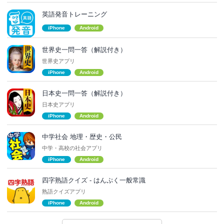
英語発音トレーニング
iPhone
Android
世界史一問一答（解説付き）
世界史アプリ
iPhone
Android
日本史一問一答（解説付き）
日本史アプリ
iPhone
Android
中学社会 地理・歴史・公民
中学・高校の社会アプリ
iPhone
Android
四字熟語クイズ - はんぷく一般常識
熟語クイズアプリ
iPhone
Android