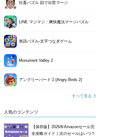
社畜パズル 顔で出世マージ
LINE マジマジ：爽快魔法マージパズル
単語パズル-文字つなぎゲーム
Monument Valley 2
アングリーバード 2 (Angry Birds 2)
すべて見る
人気のコンテンツ
【保存版】2026年Amazonセール完
全攻略ガイド｜次のセールはいつ？