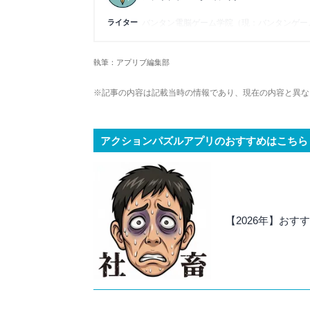
ライター
バンタン電脳ゲーム学院（現：バンタンゲーム
本の執筆に参加し、ライターとしてのキャリ
属し、ゲーム系コンテンツを中心にスマートフ
字検定2級を所持。ゲームが持つ楽しさを、
執筆：アプリブ編集部
※記事の内容は記載当時の情報であり、現在の内容と異な
アクションパズルアプリのおすすめはこちら
【2026年】お