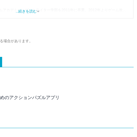
アカデミー）ゲームライター学部を2011年に卒業。2012年よりゲーム攻略
...続きを読む
アをスタート。2014年からはヴォラーレ株式会社（現：ナイル株式会社）に所
ォンアプリ関連の記事を10年以上制作。Webライティング能力検定1級、漢
ツールにある便利さを伝わるライティングを心がけています。
る場合があります。
すすめのアクションパズルアプリ