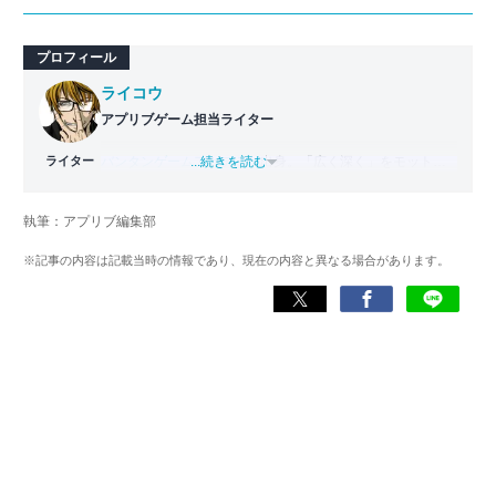
プロフィール
ライコウ
アプリブゲーム担当ライター
ライター
バンタンゲームアカデミー
...続きを読む
出身。「広く深く」をモットー
に、あらゆるジャンルのゲームに精通する筋金入りのゲー
マー。プレイ済みタイトルは2,000本を超えており、アプリ
執筆：アプリブ編集部
ゲームだけでも1,000本以上。ゲーム開発者を目指した経験
もあり、ゲームの深い理解を持つ。現在はゲームを遊び尽
※記事の内容は記載当時の情報であり、現在の内容と異なる場合があります。
くして面白さを引き出し、人々に伝えるためゲームライタ
ーへと転向。
複数のゲームメディアの立ち上げや運営に携わるほか、ゲ
ーム公式から名指しで攻略記事依頼を受けるなど、執筆の
正確性や専門知識の深さは業界内でも高く評価されてい
る。現在は、アプリブでゲーム関連のコンテンツを豊富に
執筆中。