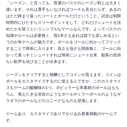
「シーズン」と言っても、普通のバスケのシーズン戦とは大きく
違います。それは選手もいなければコーチも見当たらず、あるの
はただ静まり返ったコートとボールだけということ。試合は制限
時間内にひたすらスリーポイントをして、どれだけシュートを決
めたかを競うというシンプルなゲームなんです。よってバスケの
知識やルールは必要無く、指1本さえあれば誰でも楽しめるとい
うのが本ゲームの魅力です。ボールをゴールに向かってフリック
することで簡単に入ります。高さも強さも関係無く、ゴールに向
かって真っすぐシュートすれば簡単にシュート出来、観客の気持
ちい歓声を浴びることが出来ます。
シーズンをクリアすると報酬としてコインが貰えます。コインは
ボールをカスタマイズするのに使えるんですが、このカスタマイ
ズもゲームの醍醐味の1つ。ポピュラーな革素材のボールはもち
ろん、煮えたぎる溶岩のようなボールやミラーボールのようなギ
ラギラのボールなどのユニークなものも登場します。
ゲームあり、カスタマイズありでやり込み要素満載のゲームで
す。