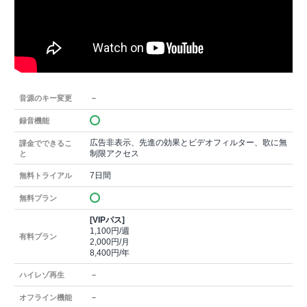
－
音源のキー変更
録音機能
広告非表示、先進の効果とビデオフィルター、歌に無
課金でできるこ
制限アクセス
と
7日間
無料トライアル
無料プラン
[VIPパス]
1,100円/週
有料プラン
2,000円/月
8,400円/年
－
ハイレゾ再生
－
オフライン機能