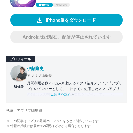
iPhone
Android
iPhone版をダウンロード
Android版は現在、配信が停止されています
プロフィール
伊藤隆史
アプリブ編集長
月間利用者数750万人を超えるアプリ紹介メディア『アプリ
監修者
ブ』のメンバーとして、これまでに使用したスマホアプリ
の数は25,000以上。アプリの知見を活かし、テレビ・
...続きを読む
Web・ラジオなどのメディアに出演。
【メディア出演歴】日本テレビ『午前0時の森』（人生効率
執筆：アプリブ編集部
化アプリの紹介）、TBS『サタプラ』（スマホライフが変
わる神アプリの紹介）、J-WAVE『STEP ONE』（今話題の
※ この記事はアプリの最新バージョンをもとに制作しています
スマホアプリ）他
※ 情報の反映には最大で2週間ほどかかる場合があります