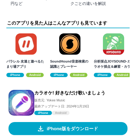
円など
クごとの違いを解説
このアプリを見た人はこんなアプリも見ています
パラレル 友達と遊べるた
SoundHound音楽検索の
分析採点JOYSOUND-カ
まり場アプリ
認識とプレーヤー
ラオケ採点＆練習・カラ
オケアプリ
iPhone
Android
iPhone
Android
iPhone
Android
カラオケ! 好きなだけ歌いましょう
販売元:
Yokee Music
最終アップデート日:
2024年1月19日
iPhone
Android
iPhone版をダウンロード