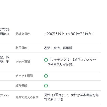
アで無
招待コ
1,000万人以上（※2024年7月時点）
累計会員数
恋活、婚活、再婚活
利用目的
歴、職
（マッチング後、3通以上のメッセ
歴、子
ビデオ通話
ージやり取りが必要）
チャット機能
通報機能
ナンバ
男性は1通目まで、女性は基本機能を無
無料で使える範囲
料で利用可能