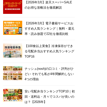
【2026年3月】楽天スーパーSALE
のお得な攻略法を徹底解説
【2026年3月】電子書籍サービスお
すすめ人気ランキング｜無料・還元
率・読み放題で22社を徹底比較
【100食以上実食】冷凍保存ができ
る宅配弁当おすすめ人気ランキング
TOP16
ナッシュ(nosh)の口コミ・評判がひ
どい それでも私が4年間解約しない
4つの理由
安い宅配弁当ランキングTOP10｜初
回・送料込・月々でコスパが良いの
は？【2026年】