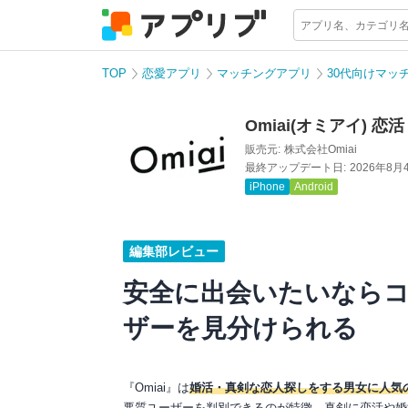
TOP
恋愛アプリ
マッチングアプリ
30代向けマッ
Omiai(オミアイ)
販売元:
株式会社Omiai
最終アップデート日:
2026年8月
iPhone
Android
編集部レビュー
安全に出会いたいならコ
ザーを見分けられる
『Omiai』は
婚活・真剣な恋人探しをする男女に人気
悪質ユーザーを判別できるのが特徴。真剣に恋活や婚