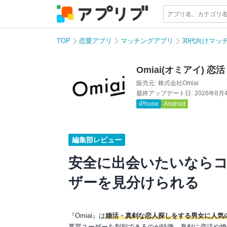
TOP
恋愛アプリ
マッチングアプリ
30代向けマッ
Omiai(オミアイ)
販売元:
株式会社Omiai
最終アップデート日:
2026年8月
iPhone
Android
編集部レビュー
安全に出会いたいならコ
ザーを見分けられる
『Omiai』は
婚活・真剣な恋人探しをする男女に人気
悪質ユーザーを判別できるのが特徴。真剣に恋活や婚