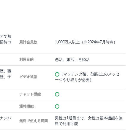
アで無
招待コ
1,000万人以上（※2024年7月時点）
累計会員数
恋活、婚活、再婚活
利用目的
歴、職
（マッチング後、3通以上のメッセ
歴、子
ビデオ通話
ージやり取りが必要）
チャット機能
通報機能
ナンバ
男性は1通目まで、女性は基本機能を無
無料で使える範囲
料で利用可能