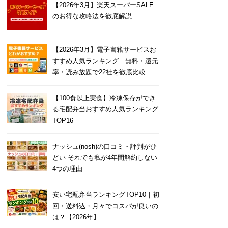
【2026年3月】楽天スーパーSALE
のお得な攻略法を徹底解説
【2026年3月】電子書籍サービスお
すすめ人気ランキング｜無料・還元
率・読み放題で22社を徹底比較
【100食以上実食】冷凍保存ができ
る宅配弁当おすすめ人気ランキング
TOP16
ナッシュ(nosh)の口コミ・評判がひ
どい それでも私が4年間解約しない
4つの理由
安い宅配弁当ランキングTOP10｜初
回・送料込・月々でコスパが良いの
は？【2026年】