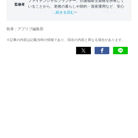
ファイナンシャルプランナー。介護福祉士資格を所有して
監修者
いることから、老後の暮らしや節約・資産運用など、安心
できる未来、無駄のない今を生きるためのご提案を多く行
...続きを読む
う。 また、ニュースメディア、採用メディア、自動車メデ
ィアなどのライター・編集者の経験から記事執筆・監修も
執筆：アプリブ編集部
広く行っている。
※記事の内容は記載当時の情報であり、現在の内容と異なる場合があります。
伊藤真二 公式ページ