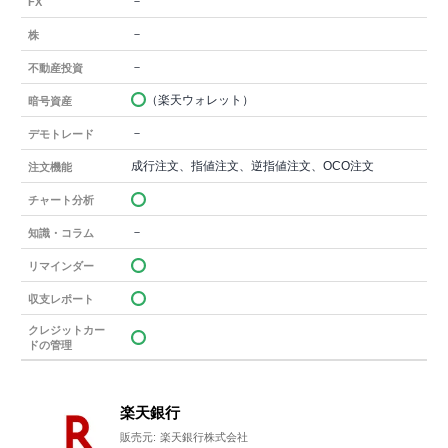
－
FX
－
株
－
不動産投資
（楽天ウォレット）
暗号資産
－
デモトレード
成行注文、指値注文、逆指値注文、OCO注文
注文機能
チャート分析
－
知識・コラム
リマインダー
収支レポート
クレジットカー
ドの管理
楽天銀行
販売元:
楽天銀行株式会社