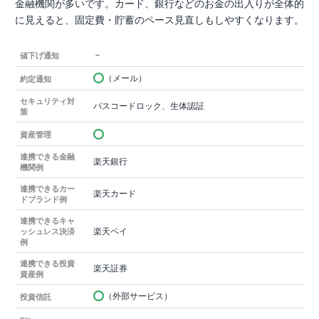
金融機関が多いです。カード、銀行などのお金の出入りが全体的
に見えると、固定費・貯蓄のペース見直しもしやすくなります。
－
値下げ通知
（メール）
約定通知
セキュリティ対
パスコードロック、生体認証
策
資産管理
連携できる金融
楽天銀行
機関例
連携できるカー
楽天カード
ドブランド例
連携できるキャ
楽天ペイ
ッシュレス決済
例
連携できる投資
楽天証券
資産例
（外部サービス）
投資信託