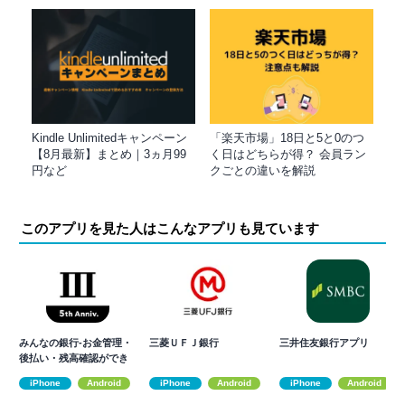
Kindle Unlimitedキャンペーン
「楽天市場」18日と5と0のつ
【8月最新】まとめ｜3ヵ月99
く日はどちらが得？ 会員ラン
円など
クごとの違いを解説
このアプリを見た人はこんなアプリも見ています
みんなの銀行-お金管理・
三菱ＵＦＪ銀行
三井住友銀行アプリ
後払い・残高確認ができ
るアプリ
iPhone
Android
iPhone
Android
iPhone
Android