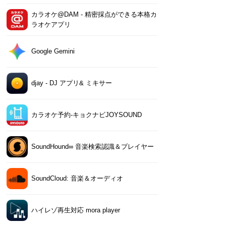
カラオケ@DAM - 精密採点ができる本格カ
ラオケアプリ
Google Gemini
djay - DJ アプリ& ミキサー
カラオケ予約-キョクナビJOYSOUND
SoundHound∞ 音楽検索認識＆プレイヤー
SoundCloud: 音楽＆オーディオ
ハイレゾ再生対応 mora player