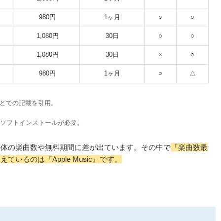
980円
1ヶ月
○
○
1,080円
30日
○
○
1,080円
30日
×
○
980円
1ヶ月
○
△
ayなどでの記載を引用。
のソフトインストールが必要。
全体の楽曲数や無料期間に差が出ています。その中で
「楽曲数最
いるのは『Apple Music』です。