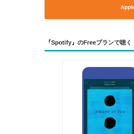
App
『Spotify』のFreeプランで聴く