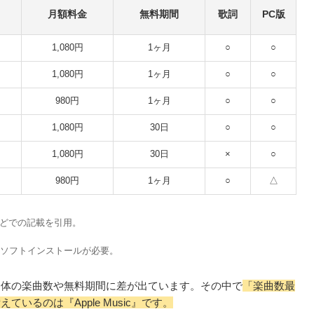
月額料金
無料期間
歌詞
PC版
1,080円
1ヶ月
○
○
1,080円
1ヶ月
○
○
980円
1ヶ月
○
○
1,080円
30日
○
○
1,080円
30日
×
○
980円
1ヶ月
○
△
ayなどでの記載を引用。
のソフトインストールが必要。
全体の楽曲数や無料期間に差が出ています。その中で
「楽曲数最
いるのは『Apple Music』です。