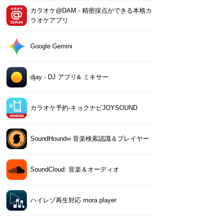
カラオケ@DAM - 精密採点ができる本格カ
ラオケアプリ
Google Gemini
djay - DJ アプリ& ミキサー
カラオケ予約-キョクナビJOYSOUND
SoundHound∞ 音楽検索認識＆プレイヤー
SoundCloud: 音楽＆オーディオ
ハイレゾ再生対応 mora player