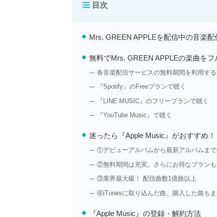
目次
Mrs. GREEN APPLEを配信中の音
無料でMrs. GREEN APPLEの楽曲
各音楽配信サービスの無料期間を利用する
『Spotify』のFreeプランで聴く
『LINE MUSIC』のフリープランで聴く
『YouTube Music』で聴く
迷ったら『Apple Music』がおすすめ
①デビューアルバムから最新アルバムまで。Mr
②無料期間は充実。さらにお得なプランも
③業界最大級！ 配信曲数1億曲以上
④iTunesに取り込んだ曲、購入した曲も
『Apple Music』の登録・解約方法