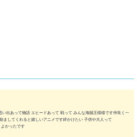
思い出あって物語 エヒードあって 戦って みんな海賊王様様です仲良く一
り励ましてくれると嬉しいアニメです絆かけたい 子供や大人って
くよかったです