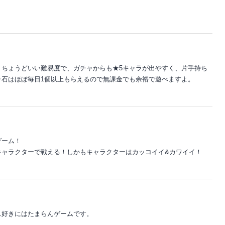
。ちょうどいい難易度で、ガチャからも★5キャラが出やすく、片手持ち
ャ石はほぼ毎日1個以上もらえるので無課金でも余裕で遊べますよ。
ゲーム！
キャラクターで戦える！しかもキャラクターはカッコイイ&カワイイ！
ス好きにはたまらんゲームです。