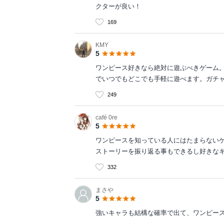
クターが良い！
169
KMY
5
ワンピース好きなら絶対に遊ぶべきゲーム
でいつでもどこでも手軽に遊べます。ガチ
249
café 0re
5
ワンピースを知っている人にはたまらない
ストーリーを振り返る事もできるし好きな
332
まさや
5
強いキャラも結構な確率で出て、ワンピー