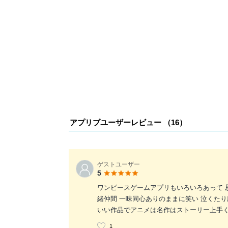
アプリブユーザーレビュー （
16
）
ゲストユーザー
5
ワンピースゲームアプリもいろいろあって 
緒仲間 一味同心ありのままに笑い 泣くた
いい作品でアニメは名作はストーリー上手
1