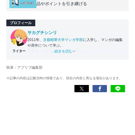
品やポイントを引き継げる
プロフィール
サカグチシンリ
2011年、
京都精華大学マンガ学部
に入学し、マンガの編集
や原作について学ぶ。
ライター
卒業後、出版社を経由して、現在はアプリブでライターと
...続きを読む
して従事。
マンガは主に紙での購入が多く、3,000冊以上を所持。
執筆：アプリブ編集部
人生は漫画から学び、多くの影響を受けた。
基本的にどんなジャンルの漫画も読むが、特にスポーツ系
※記事の内容は記載当時の情報であり、現在の内容と異なる場合があります。
やファンタジー系などを好む。
Instagram：
shinri_comic_review
YouTube出演動画：
次売れるマンガが完全に分かりました。【兄弟ラジオ】