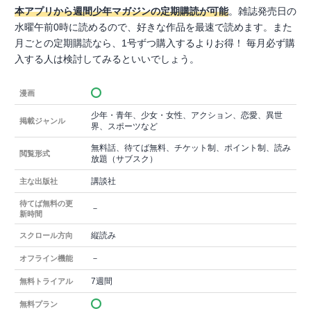
本アプリから週間少年マガジンの定期購読が可能
。雑誌発売日の
水曜午前0時に読めるので、好きな作品を最速で読めます。また
月ごとの定期購読なら、1号ずつ購入するよりお得！ 毎月必ず購
入する人は検討してみるといいでしょう。
漫画
少年・青年、少女・女性、アクション、恋愛、異世
掲載ジャンル
界、スポーツなど
無料話、待てば無料、チケット制、ポイント制、読み
閲覧形式
放題（サブスク）
講談社
主な出版社
待てば無料の更
－
新時間
縦読み
スクロール方向
－
オフライン機能
7週間
無料トライアル
無料プラン