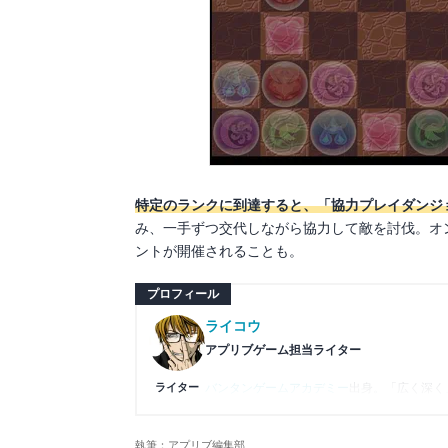
特定のランクに到達すると、「協力プレイダンジ
み、一手ずつ交代しながら協力して敵を討伐。オ
ントが開催されることも。
プロフィール
ライコウ
アプリブゲーム担当ライター
ライター
バンタンゲームアカデミー
出身。「広く深く
プレイ済みタイトルは2,000本を超えてお
ームの深い理解を持つ。現在はゲームを遊び
執筆：アプリブ編集部