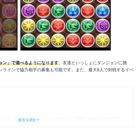
ョン」で遊べるようになります
。友達といっしょにダンジョンに挑
ンラインで協力相手の募集も可能です。また、最大8人で対戦するイベ
」をモットーに、あらゆるジャンルのゲームに精通する筋金入りのゲーマー。
...続きを読む
り、アプリゲームだけでも1,000本以上。ゲーム開発者を目指した経験もあり、ゲ
尽くして面白さを引き出し、人々に伝えるためゲームライターへと転向。