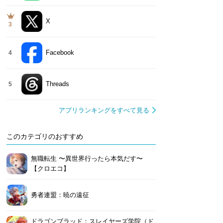
X
3
Facebook
4
Threads
5
アプリランキングをすべて見る
このカテゴリのおすすめ
無職転生 〜異世界行ったら本気だす〜
【クロエコ】
勇者連盟：暁の遠征
ドラゴンブラッド：スレイヤーズ学院（ド