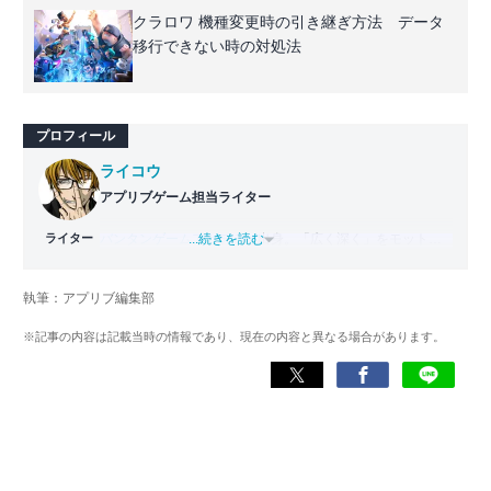
クラロワ 機種変更時の引き継ぎ方法 データ
移行できない時の対処法
プロフィール
ライコウ
アプリブゲーム担当ライター
ライター
バンタンゲームアカデミー
...続きを読む
出身。「広く深く」をモットー
に、あらゆるジャンルのゲームに精通する筋金入りのゲー
マー。プレイ済みタイトルは2,000本を超えており、アプリ
執筆：アプリブ編集部
ゲームだけでも1,000本以上。ゲーム開発者を目指した経験
もあり、ゲームの深い理解を持つ。現在はゲームを遊び尽
※記事の内容は記載当時の情報であり、現在の内容と異なる場合があります。
くして面白さを引き出し、人々に伝えるためゲームライタ
ーへと転向。
複数のゲームメディアの立ち上げや運営に携わるほか、ゲ
ーム公式から名指しで攻略記事依頼を受けるなど、執筆の
正確性や専門知識の深さは業界内でも高く評価されてい
る。現在は、アプリブでゲーム関連のコンテンツを豊富に
執筆中。