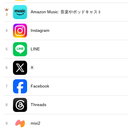
Amazon Music: 音楽やポッドキャスト
3
Instagram
4
LINE
5
X
6
Facebook
7
Threads
8
mixi2
9