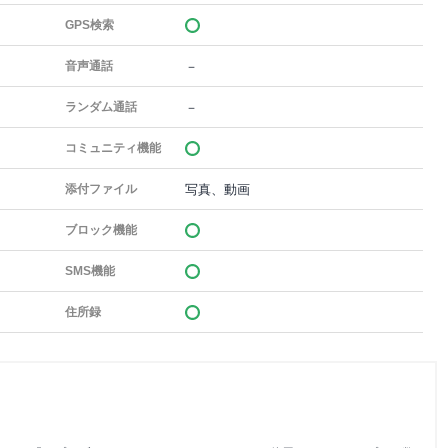
GPS検索
－
音声通話
－
ランダム通話
コミュニティ機能
写真、動画
添付ファイル
ブロック機能
SMS機能
住所録