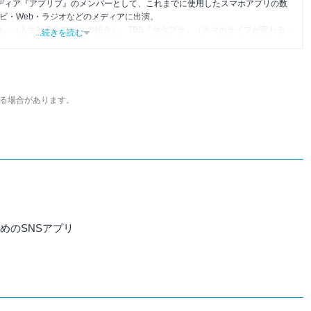
メディア『アプリブ』のメンバーとして、これまでに使用したスマホアプリの数
レビ・Web・ラジオなどのメディアに出演。
森』（人生効率化アプリの紹介）、TBS『サタプラ』（スマホライフが変わる神
...続きを読む
』（今話題のスマホアプリ）他
る場合があります。
すめのSNSアプリ