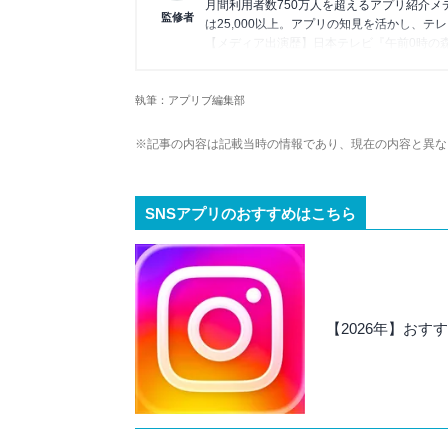
月間利用者数750万人を超えるアプリ紹介
監修者
は25,000以上。アプリの知見を活かし、テ
【メディア出演歴】日本テレビ『午前0時の
アプリの紹介）、J-WAVE『STEP ONE
Wikipedia
執筆：アプリブ編集部
X(旧：Twitter）
※記事の内容は記載当時の情報であり、現在の内容と異な
SNSアプリのおすすめはこちら
【2026年】おす