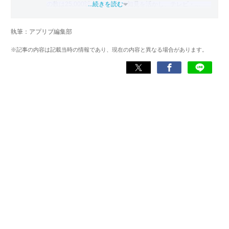
の数は25,000以上。アプリの知見を活かし、テレビ・
...続きを読む
Web・ラジオなどのメディアに出演。
【メディア出演歴】日本テレビ『午前0時の森』（人生効率
執筆：アプリブ編集部
化アプリの紹介）、TBS『サタプラ』（スマホライフが変
わる神アプリの紹介）、J-WAVE『STEP ONE』（今話題の
※記事の内容は記載当時の情報であり、現在の内容と異なる場合があります。
スマホアプリ）他
Wikipedia
X(旧：Twitter）