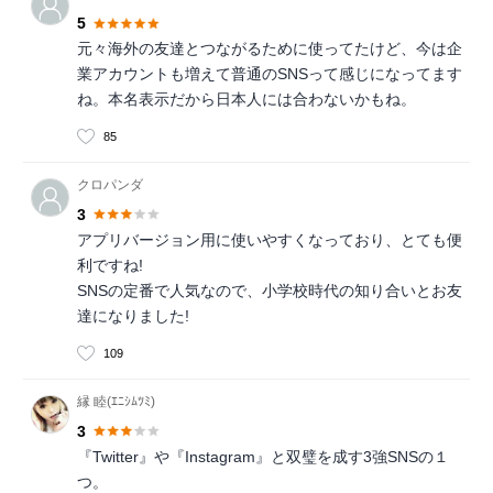
5
元々海外の友達とつながるために使ってたけど、今は企
業アカウントも増えて普通のSNSって感じになってます
ね。本名表示だから日本人には合わないかもね。
85
クロパンダ
3
アプリバージョン用に使いやすくなっており、とても便
利ですね!
SNSの定番で人気なので、小学校時代の知り合いとお友
達になりました!
109
縁 睦(ｴﾆｼﾑﾂﾐ)
3
『Twitter』や『Instagram』と双璧を成す3強SNSの１
つ。