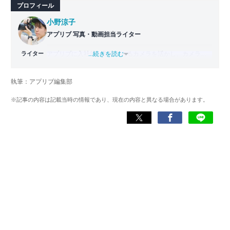
プロフィール
小野涼子
アプリブ 写真・動画担当ライター
ライター
アプリブに入社後、趣味であるカメラを活かし、カメラや
...続きを読む
写真加工アプリを主に担当。本格的な写真加工方法から、
自撮りのコツなど女性向けの記事を得意とする。読めば
執筆：アプリブ編集部
「誰でも本格的にアプリを使いこなせるようになるコンテ
ンツ」を目標に制作している。
※記事の内容は記載当時の情報であり、現在の内容と異なる場合があります。