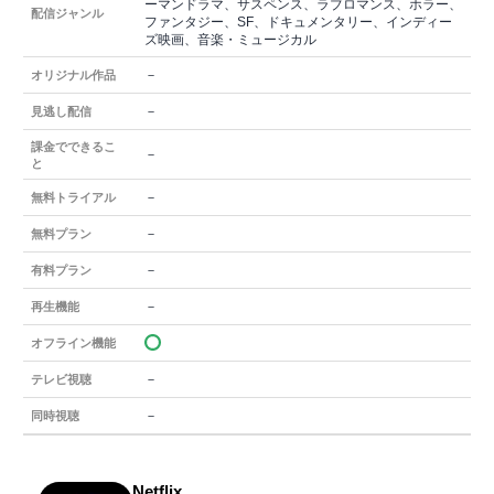
ーマンドラマ、サスペンス、ラブロマンス、ホラー、
配信ジャンル
ファンタジー、SF、ドキュメンタリー、インディー
ズ映画、音楽・ミュージカル
－
オリジナル作品
－
見逃し配信
課金でできるこ
－
と
－
無料トライアル
－
無料プラン
－
有料プラン
－
再生機能
オフライン機能
－
テレビ視聴
－
同時視聴
Netflix