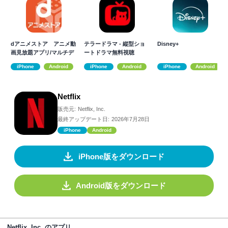
dアニメストア アニメ動
テラードラマ - 縦型ショ
Disney+
画見放題アプリ/マルチデ
ートドラマ無料視聴
バイス対応
iPhone
Android
iPhone
Android
iPhone
Android
Netflix
販売元:
Netflix, Inc.
最終アップデート日:
2026年7月28日
iPhone
Android
iPhone版をダウンロード
Android版をダウンロード
Netflix, Inc. のアプリ