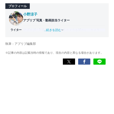
プロフィール
小野涼子
アプリブ 写真・動画担当ライター
ライター
アプリブに入社後、趣味であるカメラを活かし、カメラや
...続きを読む
写真加工アプリを主に担当。本格的な写真加工方法から、
自撮りのコツなど女性向けの記事を得意とする。読めば
執筆：アプリブ編集部
「誰でも本格的にアプリを使いこなせるようになるコンテ
ンツ」を目標に制作している。
※記事の内容は記載当時の情報であり、現在の内容と異なる場合があります。